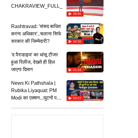
CHAKRAVIEW_FULL_SEGMENT
38:50
Rashtravad: 'संसद बाधित
करना अधिकार'..चलाना सिर्फ
सरकार की जिम्मेदारी?
34:50
'द पैराडाइज' का धांसू टीजर
हुआ रिलीज, देखते ही हिल
जाएगा दिमाग
01:43
News Ki Pathshala |
Rubika Liyaquat: PM
Modi का एक्शन...घुटनों पर
53:27
क्यों आया फेसबुक-इंस्टाग्राम?