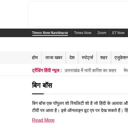
Times Now Navbharat
Times Now
Zoom
ET Now
होम
ताजा खबर
देश
स्पोर्ट्स
शहर
एजुकेश
ट्रेंडिंग हिंदी न्यूज :
उत्तराखंड में भारी बारिश का कहर
मे
बिग बॉस
बिग बॉस एक पॉपुलर शो रियलिटी शो है जो हिंदी के अलावा और
टीवी पर आता है। इसे ऑनलाइन वूट एप पर देख सकते हैं। हिंद
टेलीकास्ट होता है। 2022 में इस शो से 16 सीजन प्रसारित 
Read More
9:30 बजे टेलीकास्ट होता है। शो में अलग अलग क्षेत्र के से