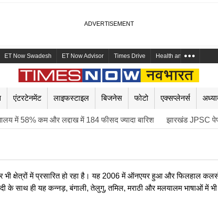
ET Now Swadesh
ET Now Advisor
Times Drive
Health and Me
Mara
न
एंटरटेनमेंट
लाइफस्टाइल
बिजनेस
फोटो
एक्सप्लेनर्स
अध्या
घालय में 58% कम और लद्दाख में 184 फीसद ज्यादा बारिश
झारखंड JPSC पे
 भी क्षेत्रों में प्रसारित हो रहा है। यह 2006 में ऑनएयर हुआ और फिलहाल कलर्
ी के साथ ही यह कन्नड़, बंगाली, तेलुगु, तमिल, मराठी और मलयालम भाषाओं में भी
हो चुके हैं। यह शो सोमवार से शुक्रवार रात 10 बजे तो शनिवार और रविवार को र
लिब्रिटिज को लगभग 3 से 4 महीने के लिए बिग बॉस हाउस में रहना होत...