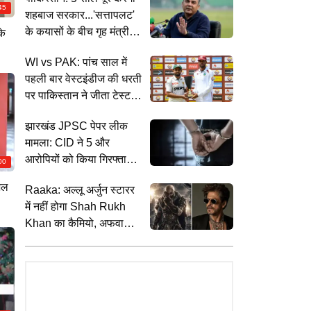
45
शहबाज सरकार...'सत्तापलट'
के कयासों के बीच गृह मंत्री
के
मोहसिन नकवी का दावा
WI vs PAK: पांच साल में
पहली बार वेस्टइंडीज की धरती
पर पाकिस्तान ने जीता टेस्ट
मैच, सीरीज 1-1 से की बराबर
झारखंड JPSC पेपर लीक
मामला: CID ने 5 और
आरोपियों को किया गिरफ्तार,
00
अब तक 19 लोग सलाखों के
शल
Raaka: अल्लू अर्जुन स्टारर
पीछे
में नहीं होगा Shah Rukh
Khan का कैमियो, अफवाहों
पर लगा फुल स्टॉप