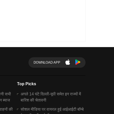
DOWNLOAD APP
Top Picks
पनी सभी
अगले 14 घंटे दिल्ली-यूपी समेत इन राज्यों में
न ब्याज
बारिश की चेतावनी
वाहनों की
सोशल मीडिया पर वायरल हुई आईआईटी बॉम्बे