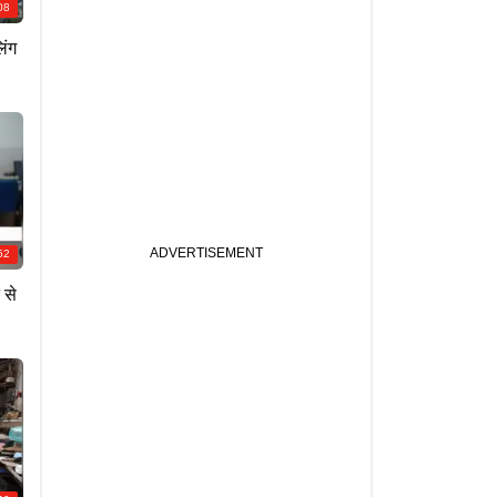
08
िंग
52
 से