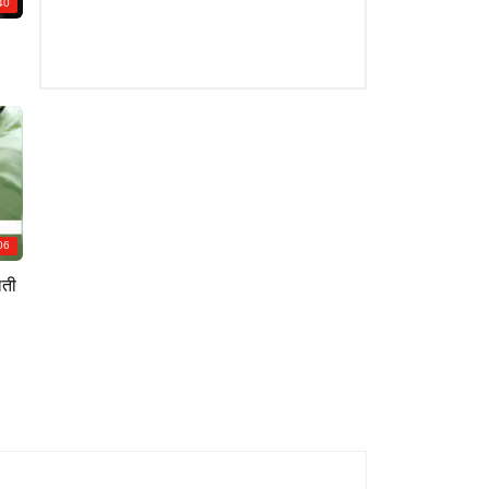
40
06
लती