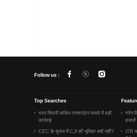
Follow us :
Top Searches
Featur
भरत तिवारी कथित एनकाउंटर मामले में बड़ी
स्पेन म
कार्रवाई
हजारों
CEC के चुनाव में CJI की भूमिका क्यों नहीं?
ITR फा