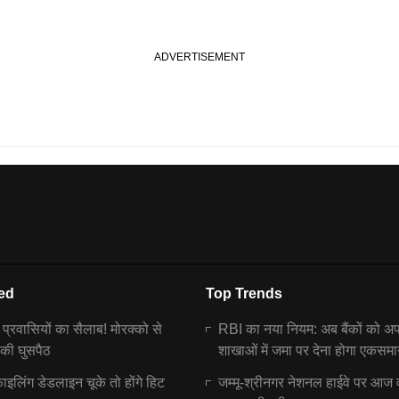
ed
Top Trends
ें प्रवासियों का सैलाब! मोरक्को से
RBI का नया नियम: अब बैंकों को अ
 की घुसपैठ
शाखाओं में जमा पर देना होगा एकसमा
इलिंग डेडलाइन चूके तो होंगे हिट
जम्मू-श्रीनगर नेशनल हाईवे पर आज 