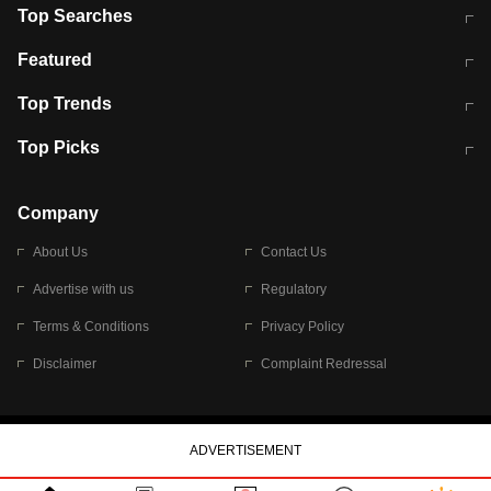
Top Searches
मुंबई में लगे 'जेन जी' के पोस्टर, लिखा- 'मैं
मानसून में वायरल इंफ्केशन से बचाव करेंगी ये
Featured
विद्यार्थियों के साथ हूं
होममेड़ ड्रिंक
10 अगस्त को विधानसभा का घेराव करेंगे
Pune News: प्राइवेट स्कूल में दर्दनाक
Top Trends
छात्र
हादसा
RBI का नया नियम: अब बैंकों को अपनी सभी
जम्मू-श्रीनगर नेशनल हाईवे पर आज वाहनों
Top Picks
शाखाओं में जमा पर देना होगा एकसमान ब्याज
की आवाजाही पूरी तरह ठप
अगले 14 घंटे दिल्ली-यूपी समेत इन राज्यों में
सोशल मीडिया पर वायरल हुई आईआईटी बॉम्बे
बारिश की चेतावनी
के स्टूडेंट की मार्कशीट
Company
About Us
Contact Us
Advertise with us
Regulatory
Terms & Conditions
Privacy Policy
Disclaimer
Complaint Redressal
© 2026 Bennett, Coleman & Company Limited