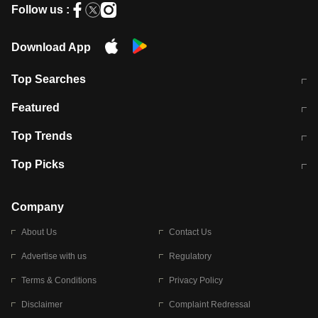
Follow us :
Download App
Top Searches
मुंबई में लगे 'जेन जी' के पोस्टर, लिखा- 'मैं
मानसून में वायरल इंफ्केशन से बचाव करेंगी ये
Featured
विद्यार्थियों के साथ हूं
होममेड़ ड्रिंक
10 अगस्त को विधानसभा का घेराव करेंगे
Pune News: प्राइवेट स्कूल में दर्दनाक
Top Trends
छात्र
हादसा
RBI का नया नियम: अब बैंकों को अपनी सभी
जम्मू-श्रीनगर नेशनल हाईवे पर आज वाहनों
Top Picks
शाखाओं में जमा पर देना होगा एकसमान ब्याज
की आवाजाही पूरी तरह ठप
अगले 14 घंटे दिल्ली-यूपी समेत इन राज्यों में
सोशल मीडिया पर वायरल हुई आईआईटी बॉम्बे
बारिश की चेतावनी
के स्टूडेंट की मार्कशीट
Company
About Us
Contact Us
Advertise with us
Regulatory
Terms & Conditions
Privacy Policy
Disclaimer
Complaint Redressal