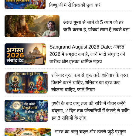
विष्णु जी में से किसकी पूजा करें
अक्षत गुप्ता से जानें वो 5 त्याग जो हर
ऋषि करता है, पांचवां त्याग है सबसे बड़ा
Sangrand August 2026 Date: अगस्त
2026 में संग्रांद कब है, जानें भादो संग्रांद की
तारीख और इसका धार्मिक महत्व
शनिवार व्रत कब से शुरू करें, शनिवार के व्रत
कितने करने चाहिए, शनिवार का व्रत कब
खोलना चाहिए, जानें नियम
पृथ्वी के बाद वायु तत्व की राशि में गोचर करेंगे
चंद्रमा, 2 दिन तक परेशानियों में फंसने से बचेंगे
इन 3 राशियों के लोग
भारत का ऋतु चक्र और उससे जुड़े प्रमुख