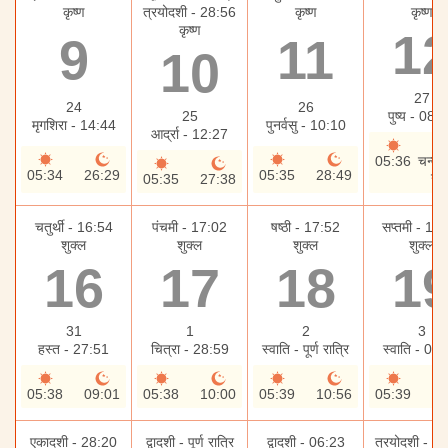
कृष्ण
त्रयोदशी - 28:56
कृष्ण
कृष्ण
कृष्ण
1
9
11
10
27
24
26
25
पुष्य - 08:
मृगशिरा - 14:44
पुनर्वसु - 10:10
आर्द्रा - 12:27
05:36
चन्द्र
05:34
26:29
05:35
28:49
नही
05:35
27:38
चतुर्थी - 16:54
पंचमी - 17:02
षष्ठी - 17:52
सप्तमी - 19
शुक्ल
शुक्ल
शुक्ल
शुक्ल
16
17
18
1
31
1
2
3
हस्त - 27:51
चित्रा - 28:59
स्वाति - पूर्ण रात्रि
स्वाति - 06
05:38
09:01
05:38
10:00
05:39
10:56
05:39
11
एकादशी - 28:20
द्वादशी - पूर्ण रात्रि
द्वादशी - 06:23
त्रयोदशी - 0