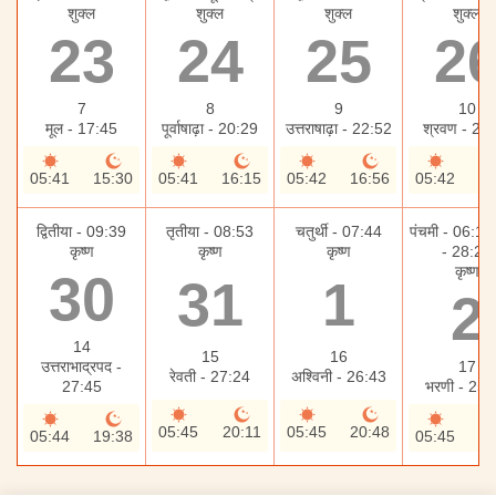
शुक्ल
शुक्ल
शुक्ल
शुक्ल
23
24
25
2
7
8
9
10
मूल - 17:45
पूर्वाषाढ़ा - 20:29
उत्तराषाढ़ा - 22:52
श्रवण - 24
05:41
15:30
05:41
16:15
05:42
16:56
05:42
17
द्वितीया - 09:39
तृतीया - 08:53
चतुर्थी - 07:44
पंचमी - 06:14, 
कृष्ण
कृष्ण
कृष्ण
- 28:28
कृष्ण
30
31
1
2
14
15
16
उत्तराभाद्रपद -
17
रेवती - 27:24
अश्विनी - 26:43
27:45
भरणी - 25:
05:45
20:11
05:45
20:48
05:44
19:38
05:45
21