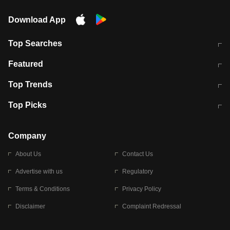
Download App
Top Searches
मुंबई में लगे 'जेन जी' के पोस्टर, लिखा- 'मैं
मानसून में वायरल इंफ्केशन से बचाव करेंगी ये
Featured
विद्यार्थियों के साथ हूं
होममेड़ ड्रिंक
10 अगस्त को विधानसभा का घेराव करेंगे
Pune News: प्राइवेट स्कूल में दर्दनाक
Top Trends
छात्र
हादसा
RBI का नया नियम: अब बैंकों को अपनी सभी
जम्मू-श्रीनगर नेशनल हाईवे पर आज वाहनों
Top Picks
शाखाओं में जमा पर देना होगा एकसमान ब्याज
की आवाजाही पूरी तरह ठप
अगले 14 घंटे दिल्ली-यूपी समेत इन राज्यों में
सोशल मीडिया पर वायरल हुई आईआईटी बॉम्बे
बारिश की चेतावनी
के स्टूडेंट की मार्कशीट
Company
About Us
Contact Us
Advertise with us
Regulatory
Terms & Conditions
Privacy Policy
Disclaimer
Complaint Redressal