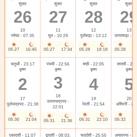
शुक्ल
शुक्ल
शुक्ल
शुक्ल
26
27
28
2
10
11
12
13
ज्येष्ठा - 07:35
मूल - 10:29
पूर्वाषाढ़ा - 13:12
उत्तराषाढ़ा - 
05:27
16:45
05:27
17:34
05:28
18:18
05:28
18
चतुर्थी - 23:17
पंचमी - 22:56
षष्ठी - 22:05
सप्तमी - 20
कृष्ण
कृष्ण
कृष्ण
कृष्ण
3
2
4
5
18
17
19
20
उत्तराभाद्रपद -
पूर्वाभाद्रपद - 21:38
रेवती - 21:54
अश्विनी - 21
22:01
05:30
21:04
05:31
22:10
05:32
22
05:31
21:36
एकादशी - 11:07
द्वादशी - 08:03,
चतुर्दशी - 25:55
अमावस्या - 2