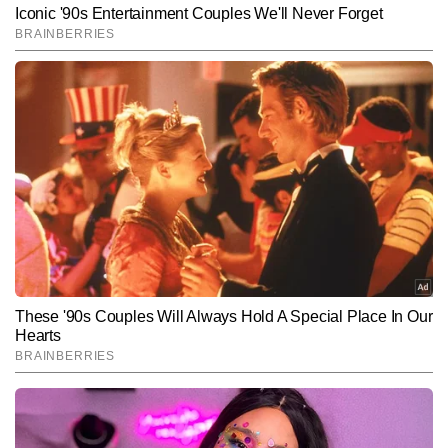
प्रांजुल श्रीवास्तव
AUTHOR
<p>मैं इस वक्त टाइम्स नाउ नवभारत से जुड़ा हुआ हूं। पत्रकारिता के 8 वर्षों के 
तजुर्बे में मुझे और मेरी भाषाई समझ को गढ़ने और तराशने में कई वरिष्ठ पत्रकारों और 
संपादकों का योगदान रहा। 2016 में उत्तर प्रदेश की राजधानी लखनऊ से शुरू 
और पढ़ें
हुआ यह सफर देश की राजधानी दिल्ली में 'टाइम्स नाउ नवभारत' तक आ पहुंचा है। 
अखबारों में रिपोर्टिंग करते हुए शहरों की धूल फांकना और डिजिटल पत्रकारिता की 
बारीकियों को समझते हुए देश-विदेश की खबरों को आप तक पहुंचाने का मेरा ये सफर 
Follow Us:
काफी किस्से-कहानियों से भरा हुआ है। लखनऊ की बाबा भीम राव अंबेडकर सेंट्रल 
यूनिवर्सिटी के क्लासरूम में प्रोफेसरों से मिले किताबी ज्ञान और पत्रकारीय सिद्धांतों 
को जमीन पर उतारने का मौका मुझे 2016 में ही मिल गया। पहला ब्रेक टाइम्स ग्रुप 
Subscribe to our daily Newsletter!
के प्रतिष्ठित अखबार 'नवभारत टाइम्स' ने दिया। यहां बतौर इंटर्न मुझे कई 
सामाजिक संगठनों की रिपोर्टिंग करने का मौका मिला। दिनभर शहर में घूम-घूम कर 
खबरों को बटोरना और शाम होते ही उन्हें लिखकर डेस्क के हवाले करना मेरी 
SUBMIT
दिनचर्या का हिस्सा हो गया। इस अनुभव ने मुझे समाज के तौर तरीकों से परिचित 
कराया तो न्यूजरूम में सीनियर्स से मिली डांट ने पत्रकारिता की बारीकियों और 
भाषाई मर्यादा को समझने में मदद की। करीब 3 से 4 महीनों की इंटर्नशिप के बाद मुझे 
2017 आते-आते गांधी परिवार के गढ़ रायबरेली भेजा गया। यह समय उत्तर प्रदेश में 
विधानसभा चुनाव और सत्ता के बदलाव का था। यहां बतौर रिपोर्टर मैं पहली बार 
राजनीतिक खबरों से रूबरू हुआ। रायबरेली के मिजाज को करीब 8 महीनों तक 
समझने के बाद नवभारत टाइम्स ने मुझे वापस लखनऊ बुलाया और शहर की रिपोर्टिंग 
करने का मौका दिया। यहां विज्ञान, पर्यावरण, बाजार, लखनऊ विकास प्राधिकरण, 
आवास विकास और मेट्रो जैसी बीट पर जमकर काम किया। यह सफर अब पश्चिमी 
उत्तर प्रदेश के जिले मुरादाबाद तक पहुंच गया था, जहां मुझे दैनिक जागरण जैसे 
प्रतिष्ठित अखबार के लिए दो वर्षों तक रिपोर्टिंग करने का अवसर मिला। करीब दो 