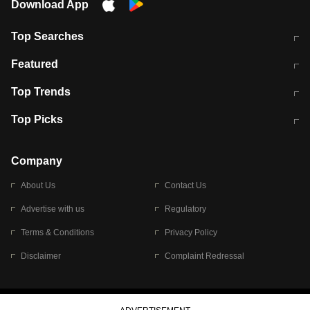
Download App
Top Searches
भरत तिवारी कथित एनकाउंटर मामले में बड़ी
CEC के चुनाव में CJI की भूमिका क्यों नहीं?
Featured
कार्रवाई
स्पेन में प्रवासियों का सैलाब! मोरक्को से
ITR फाइलिंग डेडलाइन चूके तो होंगे हिट
Top Trends
हजारों की घुसपैठ
विकेट
RBI का नया नियम: अब बैंकों को अपनी सभी
जम्मू-श्रीनगर नेशनल हाईवे पर आज वाहनों
Top Picks
शाखाओं में जमा पर देना होगा एकसमान ब्याज
की आवाजाही पूरी तरह ठप
अगले 14 घंटे दिल्ली-यूपी समेत इन राज्यों में
सोशल मीडिया पर वायरल हुई आईआईटी बॉम्बे
बारिश की चेतावनी
के स्टूडेंट की मार्कशीट
Company
About Us
Contact Us
Advertise with us
Regulatory
Terms & Conditions
Privacy Policy
Disclaimer
Complaint Redressal
© 2026 Bennett, Coleman & Company Limited