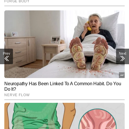
Prev
Next