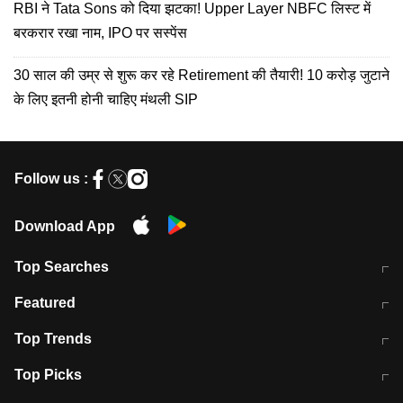
RBI ने Tata Sons को दिया झटका! Upper Layer NBFC लिस्ट में
बरकरार रखा नाम, IPO पर सस्पेंस
30 साल की उम्र से शुरू कर रहे Retirement की तैयारी! 10 करोड़ जुटाने
के लिए इतनी होनी चाहिए मंथली SIP
Follow us :
Download App
Top Searches
मुंबई में लगे 'जेन जी' के पोस्टर, लिखा- 'मैं
मानसून में वायरल इंफ्केशन से बचाव करेंगी ये
Featured
विद्यार्थियों के साथ हूं
होममेड़ ड्रिंक
10 अगस्त को विधानसभा का घेराव करेंगे
Pune News: प्राइवेट स्कूल में दर्दनाक
Top Trends
छात्र
हादसा
RBI का नया नियम: अब बैंकों को अपनी सभी
जम्मू-श्रीनगर नेशनल हाईवे पर आज वाहनों
Top Picks
शाखाओं में जमा पर देना होगा एकसमान ब्याज
की आवाजाही पूरी तरह ठप