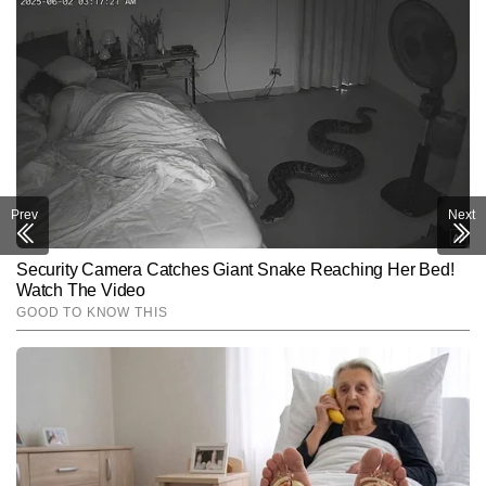
Prev
Next