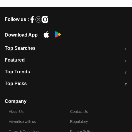
Follow us :
Download App
Top Searches
मुंबई में लगे 'जेन जी' के पोस्टर, लिखा- 'मैं
मानसून में वायरल इंफ्केशन से बचाव करेंगी ये
Featured
विद्यार्थियों के साथ हूं
होममेड़ ड्रिंक
10 अगस्त को विधानसभा का घेराव करेंगे
Pune News: प्राइवेट स्कूल में दर्दनाक
Top Trends
छात्र
हादसा
RBI का नया नियम: अब बैंकों को अपनी सभी
जम्मू-श्रीनगर नेशनल हाईवे पर आज वाहनों
Top Picks
शाखाओं में जमा पर देना होगा एकसमान ब्याज
की आवाजाही पूरी तरह ठप
अगले 14 घंटे दिल्ली-यूपी समेत इन राज्यों में
सोशल मीडिया पर वायरल हुई आईआईटी बॉम्बे
बारिश की चेतावनी
के स्टूडेंट की मार्कशीट
Company
About Us
Contact Us
Advertise with us
Regulatory
Terms & Conditions
Privacy Policy