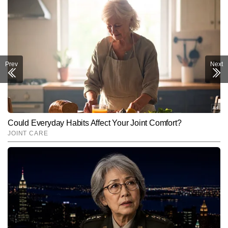
Prev
Next