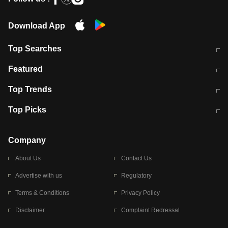
Download App
Top Searches
मुंबई में लगे 'जेन जी' के पोस्टर, लिखा- 'मैं
मानसून में वायरल इंफ्केशन से बचाव करेंगी ये
Featured
विद्यार्थियों के साथ हूं
होममेड़ ड्रिंक
10 अगस्त को विधानसभा का घेराव करेंगे
Pune News: प्राइवेट स्कूल में दर्दनाक
Top Trends
छात्र
हादसा
RBI का नया नियम: अब बैंकों को अपनी सभी
जम्मू-श्रीनगर नेशनल हाईवे पर आज वाहनों
Top Picks
शाखाओं में जमा पर देना होगा एकसमान ब्याज
की आवाजाही पूरी तरह ठप
अगले 14 घंटे दिल्ली-यूपी समेत इन राज्यों में
सोशल मीडिया पर वायरल हुई आईआईटी बॉम्बे
बारिश की चेतावनी
के स्टूडेंट की मार्कशीट
Company
About Us
Contact Us
Advertise with us
Regulatory
Terms & Conditions
Privacy Policy
Disclaimer
Complaint Redressal