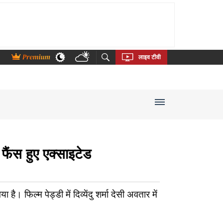
thi
Bengali
Telugu
Tamil
Kannada
Malayalam
लाइव टीवी
ंस हुए एक्साइटेड
ै। फिल्म पेड्डी में दिव्येंदु शर्मा देसी अवतार में