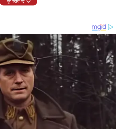
पूरी स्टोरी पढ़ें
े दिन रिलीज करेंगे। इस फिल्म में राम चरण के साथ जाह्नवी कपूर अहम रोल में
बाद साउथ फिल्म इंडस्ट्री में भी नाम कमाने की कोशिश कर रही हैं। जैसे उनकी मां
ेखने के लिए एक्साइटेड रहते थे, वैसे ही जाह्नवी कपूर भी पूरे देश में पहचान बनाने की
INDIA
CITIES
25 वर्षीय तेज गेंदबाज ने अचानक
'LGBTQIA समाज का हिस्सा, लेकिन शादी
'PM-CM
्ट्रीय क्रिकेट से संन्यास का
की संस्था से छेड़छाड़ नहीं', RSS प्रमुख
अन्ना 
मोहन भागवत का बड़ा बयान
तक, सि
 this post on Instagram