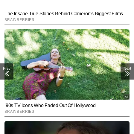
Prev
Next