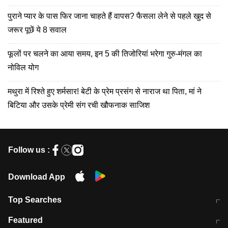
पुराने प्यार के पास फिर जाना चाहते हैं वापस? फैसला लेने से पहले खुद से
जरूर पूछें ये 8 सवाल
फूलों पर चलने का आया समय, इन 5 की तिजोरियां भरेगा गुरु-मंगल का
नोविल योग
मथुरा में रिश्ते हुए शर्मसार! बेटी के प्रेम प्रसंग से नाराज था पिता, मां ने
बिटिया और उसके प्रेमी संग रची खौफनाक साजिश
Follow us :
Download App
Top Searches
मुंबई में लगे 'जेन जी' के पोस्टर, लिखा- 'मैं
मानसून में वायरल इंफ्केशन से बचाव करेंगी ये
Featured
विद्यार्थियों के साथ हूं
होममेड़ ड्रिंक