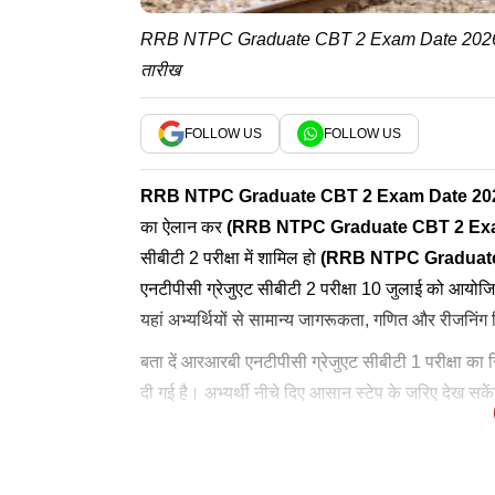
RRB NTPC Graduate CBT 2 Exam Date 2026: यहां द
तारीख
FOLLOW US
FOLLOW US
RRB NTPC Graduate CBT 2 Exam Date 20
का ऐलान कर
(
RRB NTPC Graduate CBT 2 Ex
सीबीटी 2 परीक्षा में शामिल हो
(RRB
NTPC Graduat
एनटीपीसी ग्रेजुएट सीबीटी 2 परीक्षा 10 जुलाई को आयोजि
यहां अभ्यर्थियों से सामान्य जागरूकता, गणित और रीजनिंग 
बता दें आरआरबी एनटीपीसी ग्रेजुएट सीबीटी 1 परीक्षा का
दी गई है। अभ्यर्थी नीचे दिए आसान स्टेप के जरिए देख सके
टाइम्स नाउ नवभारत पर ये भी पढ़ें:
बता दें रेलवे भर्ती बोर्ड परीक्षा से 4 से 5 दिन पहले एडमि
सबसे पहले RRB की ऑफिशियल वेबसाइट या री
RRB Bhubaneshwar: rrbbbs.gov.in
पिता से मिली देशसेवा क
RRB
RRB NTPC Graduate CBT 2 Admit Card: 
NTPC Graduate CBT 2 Exam D