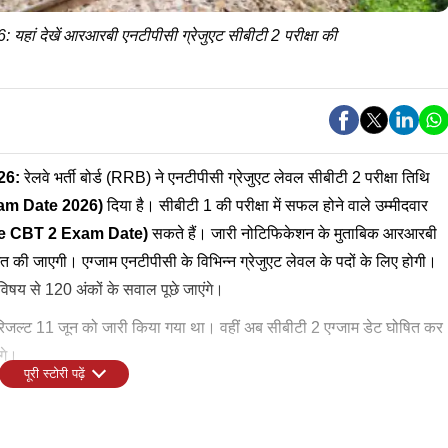
ेखें आरआरबी एनटीपीसी ग्रेजुएट सीबीटी 2 परीक्षा की
26
:
रेलवे भर्ती बोर्ड (RRB) ने एनटीपीसी ग्रेजुएट लेवल सीबीटी 2 परीक्षा तिथि
am Date
2026)
दिया है। सीबीटी 1 की परीक्षा में सफल होने वाले उम्मीदवार
e CBT 2 Exam Date
)
सकते हैं। जारी नोटिफिकेशन के मुताबिक आरआरबी
त की जाएगी। एग्जाम एनटीपीसी के विभिन्न ग्रेजुएट लेवल के पदों के लिए होगी।
विषय से 120 अंकों के सवाल पूछे जाएंगे।
 रिजल्ट 11 जून को जारी किया गया था। वहीं अब सीबीटी 2 एग्जाम डेट घोषित कर
ंगे।
पूरी स्टोरी पढ़ें
ट कार्ड जारी कर देता है। ऐसे में कयास लगाया जा रहा है कि 5 से 7 जुलाई के बीच
जनल वेबसाइट पर जाएं।
ी प्रेरणा, ASI की बेटी बनीं वायुसेना की फ्लाइंग ऑफिसर
कब जारी होगा ए़डमिट कार्ड
ate 2026
: यहां देखें एग्जाम का पूरा शेड्यूल