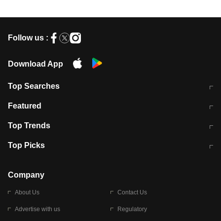
Follow us :
Download App
Top Searches
मुंबई में लगे 'जेन जी' के पोस्टर, लिखा- 'मैं
मानसून में वायरल इंफ्केशन से बचाव करेंगी ये
Featured
विद्यार्थियों के साथ हूं
होममेड़ ड्रिंक
10 अगस्त को विधानसभा का घेराव करेंगे
Pune News: प्राइवेट स्कूल में दर्दनाक
Top Trends
छात्र
हादसा
RBI का नया नियम: अब बैंकों को अपनी सभी
जम्मू-श्रीनगर नेशनल हाईवे पर आज वाहनों
Top Picks
शाखाओं में जमा पर देना होगा एकसमान ब्याज
की आवाजाही पूरी तरह ठप
अगले 14 घंटे दिल्ली-यूपी समेत इन राज्यों में
सोशल मीडिया पर वायरल हुई आईआईटी बॉम्बे
बारिश की चेतावनी
के स्टूडेंट की मार्कशीट
Company
About Us
Contact Us
Advertise with us
Regulatory