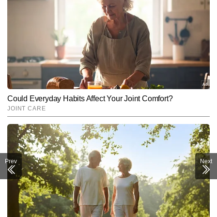
Prev
Next