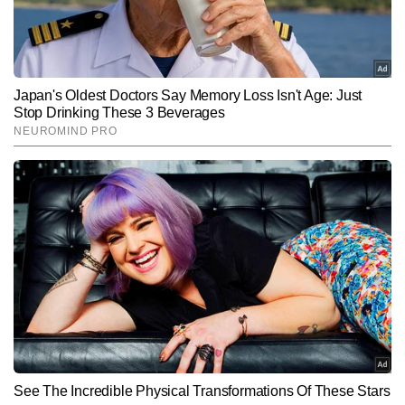
Hindi News
Travel
End of Article
प्रभात शर्मा
AUTHOR
प्रभात शर्मा टाइम्स नाउ हिंदी डिजिटल के फीचर डेस्क में कार्यरत ट्रैवल और 
लाइफस्टाइल राइटर हैं। यात्राओं के प्रति उनका गहरा जुनून और नई जगहों को 
समझने–परखने की क्षमता उनकी लेखन शैली को बेहद जीवंत और पाठकों से जोड़ने 
और पढ़ें
वाली बनाती है। वे ऑफबीट डेस्टिनेशन, लोकल कल्चर, हेरिटेज साइट्स, रोड 
ट्रिप्स, फूड जर्नी और बजट ट्रैवल जैसे विषयों पर मजबूत पकड़ रखते हैं। प्रभात 
की स्टोरीज़ सिर्फ जानकारी नहीं देतीं, बल्कि यात्रा के माहौल, भाव और अनुभव को 
Follow Us:
भी महसूस कराती हैं। अब तक 7,000 से अधिक कंटेंट लिख चुके प्रभात अपनी 
सहज भाषा, प्रामाणिक जानकारी और अनुभव-आधारित दृष्टिकोण के लिए जाने जाते 
हैं।
Subscribe to our daily Newsletter!
SUBMIT