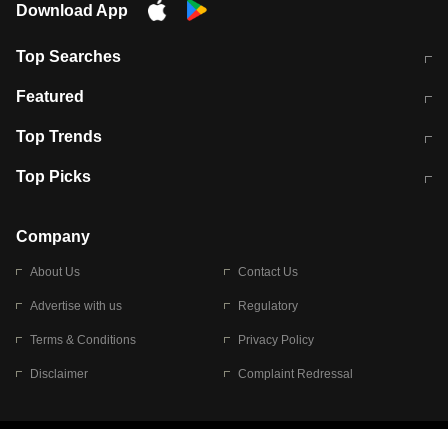
Download App
Top Searches
मुंबई में लगे 'जेन जी' के पोस्टर, लिखा- 'मैं
मानसून में वायरल इंफ्केशन से बचाव करेंगी ये
Featured
विद्यार्थियों के साथ हूं
होममेड़ ड्रिंक
10 अगस्त को विधानसभा का घेराव करेंगे
Pune News: प्राइवेट स्कूल में दर्दनाक
Top Trends
छात्र
हादसा
RBI का नया नियम: अब बैंकों को अपनी सभी
जम्मू-श्रीनगर नेशनल हाईवे पर आज वाहनों
Top Picks
शाखाओं में जमा पर देना होगा एकसमान ब्याज
की आवाजाही पूरी तरह ठप
अगले 14 घंटे दिल्ली-यूपी समेत इन राज्यों में
सोशल मीडिया पर वायरल हुई आईआईटी बॉम्बे
बारिश की चेतावनी
के स्टूडेंट की मार्कशीट
Company
About Us
Contact Us
Advertise with us
Regulatory
Terms & Conditions
Privacy Policy
Disclaimer
Complaint Redressal
© 2026 Bennett, Coleman & Company Limited