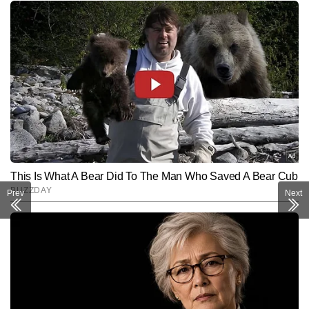
Prev
Next