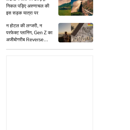
निकल पड़िए अरुणाचल की
इस सड़क यात्रा पर
न होटल की लग्जरी, न
परफेक्ट प्लानिंग, Gen Z का
अजीबोगरीब Reverse
Vacation ट्रेंड
TYLE
ENTERTAINMENT
S
गाने से मन को क्यों मिलता है
मुश्किल में फंसे डायरेक्टर Shakeel
आ
जानें गजरे को मेंटल वेलनेस क्यों
Noorani, एक्ट्रेस के गंभीर आरोप के बाद
ग
ै मनोविज्ञान
हुए गिरफ्तार
स