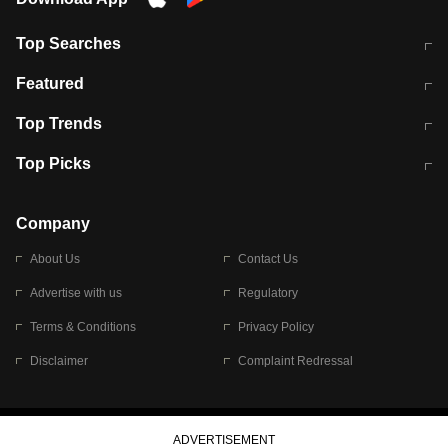
Top Searches
मुंबई में लगे 'जेन जी' के पोस्टर, लिखा- 'मैं
मानसून में वायरल इंफ्केशन से बचाव करेंगी ये
Featured
विद्यार्थियों के साथ हूं
होममेड़ ड्रिंक
10 अगस्त को विधानसभा का घेराव करेंगे
Pune News: प्राइवेट स्कूल में दर्दनाक
Top Trends
छात्र
हादसा
RBI का नया नियम: अब बैंकों को अपनी सभी
जम्मू-श्रीनगर नेशनल हाईवे पर आज वाहनों
Top Picks
शाखाओं में जमा पर देना होगा एकसमान ब्याज
की आवाजाही पूरी तरह ठप
अगले 14 घंटे दिल्ली-यूपी समेत इन राज्यों में
सोशल मीडिया पर वायरल हुई आईआईटी बॉम्बे
बारिश की चेतावनी
के स्टूडेंट की मार्कशीट
Company
About Us
Contact Us
Advertise with us
Regulatory
Terms & Conditions
Privacy Policy
Disclaimer
Complaint Redressal
© 2026 Bennett, Coleman & Company Limited