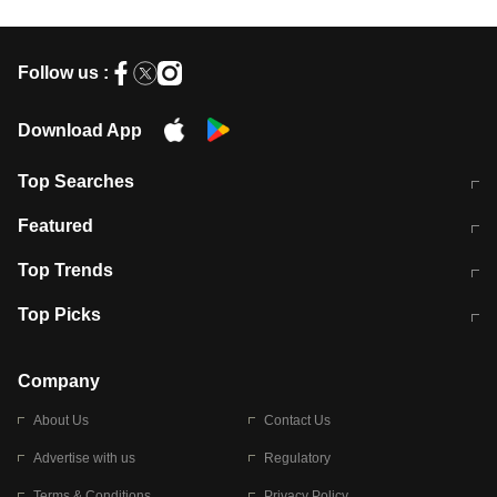
Follow us :
Download App
Top Searches
मुंबई में लगे 'जेन जी' के पोस्टर, लिखा- 'मैं
मानसून में वायरल इंफ्केशन से बचाव करेंगी ये
Featured
विद्यार्थियों के साथ हूं
होममेड़ ड्रिंक
10 अगस्त को विधानसभा का घेराव करेंगे
Pune News: प्राइवेट स्कूल में दर्दनाक
Top Trends
छात्र
हादसा
RBI का नया नियम: अब बैंकों को अपनी सभी
जम्मू-श्रीनगर नेशनल हाईवे पर आज वाहनों
Top Picks
शाखाओं में जमा पर देना होगा एकसमान ब्याज
की आवाजाही पूरी तरह ठप
अगले 14 घंटे दिल्ली-यूपी समेत इन राज्यों में
सोशल मीडिया पर वायरल हुई आईआईटी बॉम्बे
बारिश की चेतावनी
के स्टूडेंट की मार्कशीट
Company
About Us
Contact Us
Advertise with us
Regulatory
Terms & Conditions
Privacy Policy