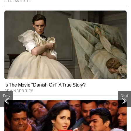
Prev
Next