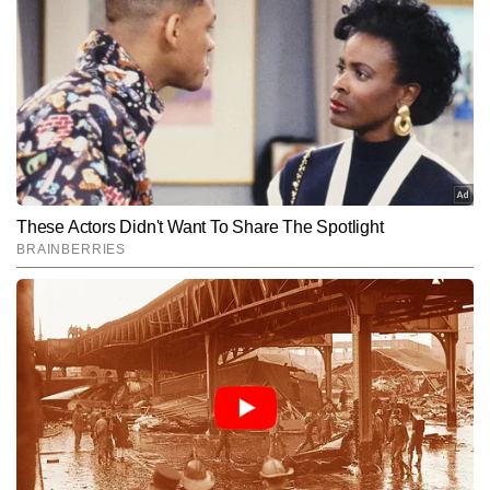
गुलशन कुमार टाइम्स नाउ हिंदी डिजिटल के हेल्थ सेक्शन से जुड़े हैं। फिटनेस और 
योग के प्रति उनकी रुचि उन्हें हेल्थ जर्नलिज्म की ओर लेकर आई, जहां वे आम लोगों 
की जीवनशैली, सेहत और वेलनेस से जुड़े विषयों पर लगातार काम कर रहे हैं। 
और पढ़ें
गुलशन अबतक 2,000 से अधिक आर्टिकल लिख चुके हैं। उनके लेखों में आसान 
भाषा में दी गई जानकारी, रिसर्च-बेस्ड टिप्स और रोजमर्रा की सेहत से जुड़े विषयों की 
स्पष्ट समझ दिखाई देती है। हेल्थ अवेयरनेस को बढ़ावा देना, फिटनेस को सरल 
Follow Us:
तरीके से समझाना और बेहतर लाइफस्टाइल के लिए उपयोगी सुझाव देना—गुलशन 
की लेखन शैली की खासियत है।
Subscribe to our daily Newsletter!
SUBMIT