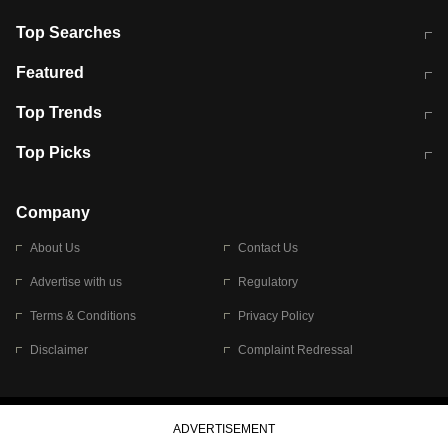
Top Searches
मुंबई में लगे 'जेन जी' के पोस्टर, लिखा- 'मैं
मानसून में वायरल इंफ्केशन से बचाव करेंगी ये
Featured
विद्यार्थियों के साथ हूं
होममेड़ ड्रिंक
10 अगस्त को विधानसभा का घेराव करेंगे
Pune News: प्राइवेट स्कूल में दर्दनाक
Top Trends
छात्र
हादसा
RBI का नया नियम: अब बैंकों को अपनी सभी
जम्मू-श्रीनगर नेशनल हाईवे पर आज वाहनों
Top Picks
शाखाओं में जमा पर देना होगा एकसमान ब्याज
की आवाजाही पूरी तरह ठप
अगले 14 घंटे दिल्ली-यूपी समेत इन राज्यों में
सोशल मीडिया पर वायरल हुई आईआईटी बॉम्बे
बारिश की चेतावनी
के स्टूडेंट की मार्कशीट
Company
About Us
Contact Us
Advertise with us
Regulatory
Terms & Conditions
Privacy Policy
Disclaimer
Complaint Redressal
© 2026 Bennett, Coleman & Company Limited