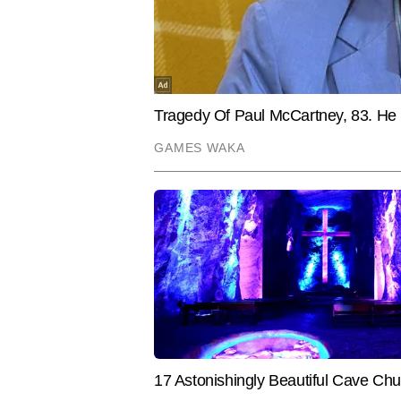
विनीत
AUTHOR
विनीत टाइम्स नाउ नवभारत डिजिटल में ह
फिटनेस और न्यूट्रिशन जैसे विषयों पर ग
सर्टिफिकेशन भी किए हैं। वे 6 साल से 
खासियत उनकी रिसर्च-बेस्ड लेखन शैली
Hindi News
Health