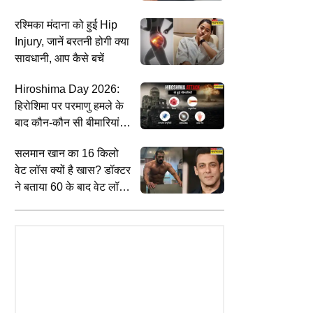
शरीर
रश्मिका मंदाना को हुई Hip
Injury, जानें बरतनी होगी क्या
सावधानी, आप कैसे बचें
ा
Hiroshima Day 2026:
हिरोशिमा पर परमाणु हमले के
बाद कौन-कौन सी बीमारियां
फैलीं थी? जानिए रेडिएशन का
सलमान खान का 16 किलो
शरीर पर असर
वेट लॉस क्यों है खास? डॉक्टर
ने बताया 60 के बाद वेट लॉस
का सही फॉर्मूला
INDIA
W
 नहीं, शिक्षा मंत्री ही ठीक…',
'जब तक समाज में भेदभाव, तब तक जरूरी है
अ
आंदोलन से लेकर Gen Z प्रोटेस्ट
आरक्षण', 'जेन जी' संग संवाद में बोले RSS
क
सोदिया ने बताई 'AAP' की रणनीति
चीफ मोहन भागवत
छ