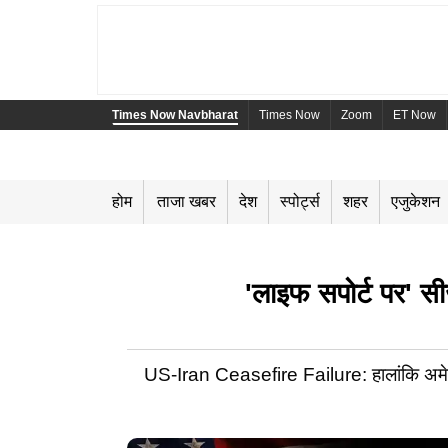
Times Now Navbharat
Times Now
Zoom
ET Now
होम
ताजा खबर
देश
स्पोर्ट्स
शहर
एजुकेशन
'लाइफ सपोर्ट पर' स
US-Iran Ceasefire Failure: हालांकि अमेरि