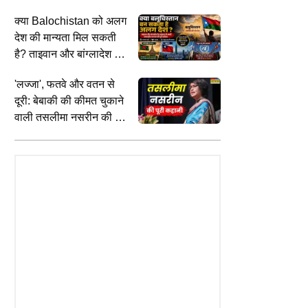
क्या Balochistan को अलग
देश की मान्यता मिल सकती
है? ताइवान और बांग्लादेश के
उदाहरण से समझें कितनी
'लज्जा', फतवे और वतन से
मुश्किल है राह
TYLE
AUTO
C
दूरी: बेबाकी की कीमत चुकाने
से गुलजार तक, नाम बदलकर क्यों
Tata Nexon Camo Edition भारत में
स
वाली तसलीमा नसरीन की पूरी
ैं शायर, शायरों की दुनिया में क्यों
लॉन्च, 9.99 लाख रुपये से शुरू कीमत
प
कहानी
 तखल्लुस
क