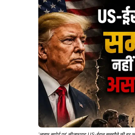
'लाइफ सपोर्ट पर' सीजफायर: US-ईरान समझौते की हर कोश