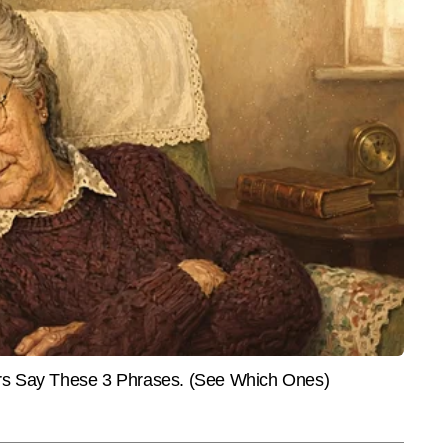
MENT
VIRAL
LIFES
20 Promo: शो में वरदान के
Viral Video: सफर में कोई नहीं मांगता
गालिब 
रेंगे कंटेस्टेंट्स, मेकर्स की नई
टिकट! बुलेट ट्रेन का नजारा और सारा
लिखते ह
ेगी हैरान
सिस्टम देख चकरा जाएगा दिमाग
खास है
है, वहीं ईरान पहले प्रतिबंधों से राहत और सुरक्षा गारंटी चाहता है।
यूज डेस्क पर सीनियर कॉपी एडिटर के रूप में कार्यरत हैं। मीडिया में उनका 6 वर्षों का 
 बड़ी घटनाओं और समसामयिक मुद्दों को गहराई से समझकर उन्हें सटीक और सरल भाषा में 
और पढ़ें
 अपने करियर में लगातार करंट अफेयर्स, पॉलिटिकल डेवलपमेंट्स, डिप्लोमैटिक घटनाएं और 
रभावशाली कॉन्टेंट तैयार किया है और अबतक 6 हजार से अधिक आर्टिकल लिख चुके हैं। विभिन्न 
 रिपोर्ट्स और विश्लेषणात्मक कॉपी लिखने में उनकी मजबूत पकड़ है।