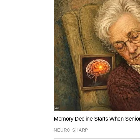
EDUCATION
ENTERTAIN
Rajasthan ITI Admission 2026:
Bigg Boss 
राजस्थान ITI पहली मेरिट लिस्ट जारी, जानें
साथ एंट्री मा
किसे मिला सीट अलॉटमेंट और आगे क्या
रणनीति कर द
करना होगा
नितिन अरोड़ा
AUTHOR
वॉशिंगटन परमाणु मामले पर बात और समझौता चाहता 
नितिन अरोड़ा टाइम्स नाउ नवभारत में न्
अनुभव है। वह राजनीति, देश–विदेश की
प्रस्तुत करने में माहिर हैं। उन्होंने
डिफेंस सेक्टर से जुड़े विषयों पर प्
टॉपिक्स पर एक्सप्लेनेर, डेटा-आधारित
Hindi News
Explainer