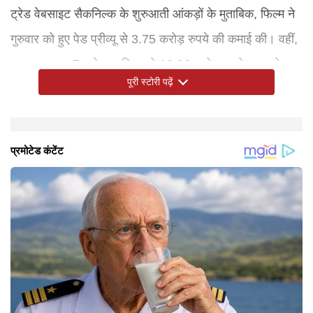
ट्रेड वेबसाइट सैकनिल्क के शुरुआती आंकड़ों के मुताबिक, फिल्म ने
गुरुवार को हुए पेड प्रीव्यू से 3.75 करोड़ रुपये की कमाई की। वहीं,
शुक्रवार शाम 7 बजे तक फिल्म ने 10.26 करोड़ रुपये का कलेक्शन
पूरी स्टोरी पढ़ें
कर लिया था। इस तरह पेड प्रीमियर की कमाई मिलाकर फिल्म की
पहले दिन की कुल कमाई 14.01 करोड़ रुपये पहुंच गई। ऐसे में पहले
दिन वेलकम टू द जंगल रॉकेट बनने वाली है। 'वेलकम टू द जंगल'
साल 2007 में आई 'वेलकम' और 2015 में रिलीज हुई 'वेलकम बैक'
का तीसरा भाग है। फिल्म में अक्षय कुमार और रवीना के अलावा
सुनील शेट्टी, दिशा पाटनी, जैकलीन फर्नांडिस, लारा दत्ता, अरशद
वारसी, परेश रावल, तुषार कपूर, श्रेयस तलपड़े समेत कई स्टार्स
नजर आ रहे है।