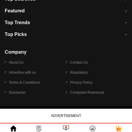
मुंबई में लगे 'जेन जी' के पोस्टर, लिखा- 'मैं
मानसून में वायरल इंफ्केशन से बचाव करेंगी ये
Featured
विद्यार्थियों के साथ हूं
होममेड़ ड्रिंक
10 अगस्त को विधानसभा का घेराव करेंगे
Pune News: प्राइवेट स्कूल में दर्दनाक
Top Trends
छात्र
हादसा
RBI का नया नियम: अब बैंकों को अपनी सभी
जम्मू-श्रीनगर नेशनल हाईवे पर आज वाहनों
Top Picks
शाखाओं में जमा पर देना होगा एकसमान ब्याज
की आवाजाही पूरी तरह ठप
अगले 14 घंटे दिल्ली-यूपी समेत इन राज्यों में
सोशल मीडिया पर वायरल हुई आईआईटी बॉम्बे
बारिश की चेतावनी
के स्टूडेंट की मार्कशीट
Company
About Us
Contact Us
Advertise with us
Regulatory
Terms & Conditions
Privacy Policy
Disclaimer
Complaint Redressal
© 2026 Bennett, Coleman & Company Limited