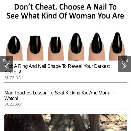
Prev
Next