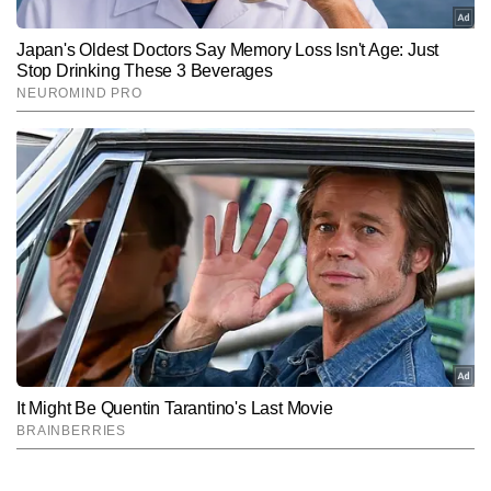
Hindi News
Entertainment
Bollywood
End of Article
कुमार सरस
AUTHOR
कुमार सरस टाइम्स नाउ नवभारत डिजिटल में एंटरटेनमेंट राइटर के रूप में कार्यरत 
हैं। उनकी लेखन शैली सरल, स्पष्ट और रोचक है, जो पाठकों को तुरंत जोड़ लेती 
है। कुमार सरस को बॉलीवुड, टीवी और OTT की ट्रेंडिंग खबरों पर काम करने में 
और पढ़ें
खास रुचि है। अब तक उन्होंने 2,500 से अधिक आर्टिकल्स लिखे हैं, जिनमें ब्रेकिंग 
न्यूज़, एक्सक्लूसिव अपडेट्स और एंटरटेनमेंट फीचर्स शामिल हैं।
Follow Us:
Subscribe to our daily Newsletter!
SUBMIT