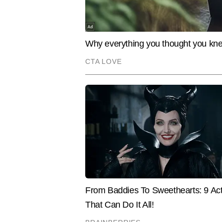
कुलदीप राघव
AUTHOR
कुलदीप राघव प्रिंट और डिजिटल पत्रका
डिजिटल में वह एजुकेशन सेक्शन को ली
कारण कुलदीप इस बीट के भरोसेमंद पत्रका
काउंसलिंग प्रोसेस, स्कॉलरशिप, करियर 
तथ्यात्मक और आसान भाषा में खबरें प
Hindi News
Education
कई एक्सक्लूसिव रिपोर्ट्स, विश्लेषण, ड