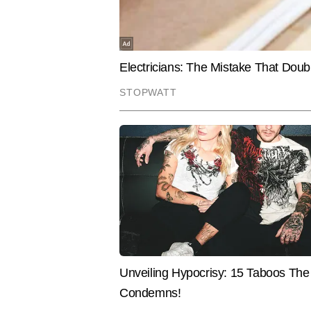
वर्षा कुशवाहा
AUTHOR
वर्षा कुशवाहा टाइम्स नाउ नवभारत डिजि
सक्रिय हैं। जर्नलिज़्म में पोस्ट ग्रेज
करते हुए अपनी मजबूत संपादकीय पहचान
जुड़ी रिपोर्टिंग में भी है।  अब तक व
और करियर की खबरें तथा फीचर-आधारि
Hindi News
Education