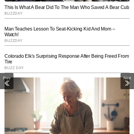
Prev
Next