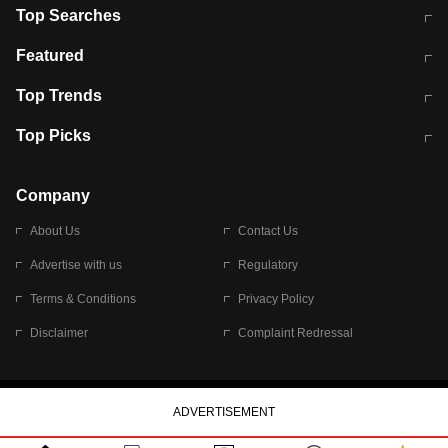
Top Searches
मुंबई में लगे 'जेन जी' के पोस्टर, लिखा- 'मैं
मानसून में वायरल इंफ्केशन से बचाव करेंगी ये
Featured
विद्यार्थियों के साथ हूं
होममेड़ ड्रिंक
10 अगस्त को विधानसभा का घेराव करेंगे
Pune News: प्राइवेट स्कूल में दर्दनाक
Top Trends
छात्र
हादसा
RBI का नया नियम: अब बैंकों को अपनी सभी
जम्मू-श्रीनगर नेशनल हाईवे पर आज वाहनों
Top Picks
शाखाओं में जमा पर देना होगा एकसमान ब्याज
की आवाजाही पूरी तरह ठप
अगले 14 घंटे दिल्ली-यूपी समेत इन राज्यों में
सोशल मीडिया पर वायरल हुई आईआईटी बॉम्बे
बारिश की चेतावनी
के स्टूडेंट की मार्कशीट
Company
About Us
Contact Us
Advertise with us
Regulatory
Terms & Conditions
Privacy Policy
Disclaimer
Complaint Redressal
© 2026 Bennett, Coleman & Company Limited