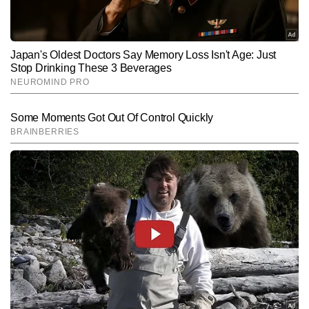
Hindi News
Education
End of Article
वर्षा कुशवाहा
AUTHOR
वर्षा कुशवाहा टाइम्स नाउ नवभारत डिजिटल की एजुकेशन डेस्क पर बतौर कॉपी 
एडिटर कार्यरत हैं और पिछले 5 वर्षों से मीडिया में सक्रिय हैं। जर्नलिज़्म में पोस्ट 
ग्रेजुएशन डिप्लोमा पूरा करने के बाद उन्होंने न्यूज रूम में तेजी, सटीकता और गहराई 
और पढ़ें
के साथ काम करते हुए अपनी मजबूत संपादकीय पहचान बनाई है। वर्षा की 
विशेषज्ञता हाइपर-लोकल खबरों, इवेंट कवरेज और स्टेट पॉलिटिक्स से जुड़ी रिपोर्टिंग 
में भी है।  अब तक वर्षा कुशवाहा 8,000 से अधिक खबरें लिख चुकी हैं, जिनमें कई 
Follow Us:
अहम लोकल रिपोर्ट्स, एजुकेशन और करियर की खबरें तथा फीचर-आधारित 
स्टोरीज शामिल हैं।
Subscribe to our daily Newsletter!
SUBMIT