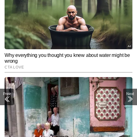
Prev
Next