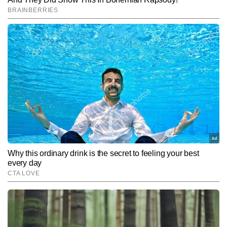
वर्षा कुशवाहा
वर्षा कुशवाहा टाइम्स नाउ नवभारत डिजिटल की एजुकेशन डेस्क पर बतौर कॉपी 
एडिटर कार्यरत हैं और पिछले 5 वर्षों से मीडिया में सक्रिय हैं। जर्नलिज़्म में पोस्ट 
ग्रेजुएशन डिप्लोमा पूरा करने के बाद उन्होंने न्यूज रूम में तेजी, सटीकता और गहराई 
और पढ़ें
के साथ काम करते हुए अपनी मजबूत संपादकीय पहचान बनाई है। वर्षा की 
विशेषज्ञता हाइपर-लोकल खबरों, इवेंट कवरेज और स्टेट पॉलिटिक्स से जुड़ी रिपोर्टिंग 
में भी है।  अब तक वर्षा कुशवाहा 8,000 से अधिक खबरें लिख चुकी हैं, जिनमें कई 
Follow Us:
अहम लोकल रिपोर्ट्स, एजुकेशन और करियर की खबरें तथा फीचर-आधारित 
स्टोरीज शामिल हैं।
Subscribe to our daily Newsletter!
SUBMIT