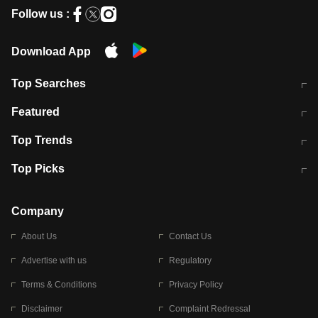
Follow us :
Download App
Top Searches
मुंबई में लगे 'जेन जी' के पोस्टर, लिखा- 'मैं
मानसून में वायरल इंफ्केशन से बचाव करेंगी ये
Featured
विद्यार्थियों के साथ हूं
होममेड़ ड्रिंक
10 अगस्त को विधानसभा का घेराव करेंगे
Pune News: प्राइवेट स्कूल में दर्दनाक
Top Trends
छात्र
हादसा
RBI का नया नियम: अब बैंकों को अपनी सभी
जम्मू-श्रीनगर नेशनल हाईवे पर आज वाहनों
Top Picks
शाखाओं में जमा पर देना होगा एकसमान ब्याज
की आवाजाही पूरी तरह ठप
अगले 14 घंटे दिल्ली-यूपी समेत इन राज्यों में
सोशल मीडिया पर वायरल हुई आईआईटी बॉम्बे
बारिश की चेतावनी
के स्टूडेंट की मार्कशीट
Company
About Us
Contact Us
Advertise with us
Regulatory
Terms & Conditions
Privacy Policy
Disclaimer
Complaint Redressal