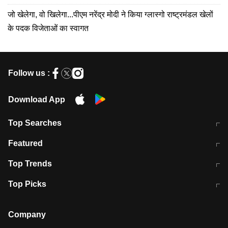
जो खेलेगा, वो खिलेगा...पीएम नरेंद्र मोदी ने किया ग्लास्गो राष्ट्रमंडल खेलों
के पदक विजेताओं का स्वागत
Follow us :
Download App
Top Searches
मुंबई में लगे 'जेन जी' के पोस्टर, लिखा- 'मैं
मानसून में वायरल इंफ्केशन से बचाव करेंगी ये
Featured
विद्यार्थियों के साथ हूं
होममेड़ ड्रिंक
10 अगस्त को विधानसभा का घेराव करेंगे
Pune News: प्राइवेट स्कूल में दर्दनाक
Top Trends
छात्र
हादसा
RBI का नया नियम: अब बैंकों को अपनी सभी
जम्मू-श्रीनगर नेशनल हाईवे पर आज वाहनों
Top Picks
शाखाओं में जमा पर देना होगा एकसमान ब्याज
की आवाजाही पूरी तरह ठप
अगले 14 घंटे दिल्ली-यूपी समेत इन राज्यों में
सोशल मीडिया पर वायरल हुई आईआईटी बॉम्बे
बारिश की चेतावनी
के स्टूडेंट की मार्कशीट
Company