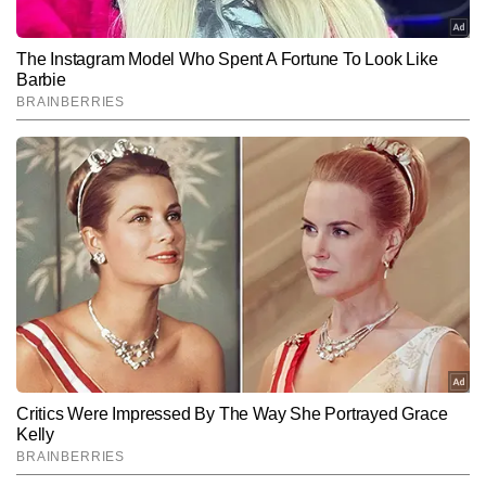
Hindi News
Cities
Lucknow-News
End of Article
पूजा कुमारी
AUTHOR
पूजा टाइम्स नाउ नवभारत डिजिटल की सिटी डेस्क पर कार्यरत हैं। जर्नलिज़्म में 
पीजी डिप्लोमा कर चुकी पूजा को टीवी मीडिया में भी काम करने का अनुभव है। शहरी 
मुद्दों की गहरी समझ के कारण पूजा लोकल न्यूज, मेट्रो व रेल अपडेट्स, रोड और 
और पढ़ें
इंफ्रास्ट्रक्चर, लोकल डेवलपमेंट, मौसम, क्राइम, स्थानीय राजनीति और सामाजिक 
मुद्दों पर मजबूत पकड़ रखती हैं। शहरों की नब्ज पहचानने और स्थानीय 
संवेदनशीलताओं को खबरों में प्रभावी ढंग से पिरोने की क्षमता उनकी राइटिंग स्किल 
Follow Us:
को विशेष बनाती है। पूजा अब तक 3,000 से अधिक न्यूज रिपोर्ट्स लिख चुकी हैं, 
जिनमें कई महत्वपूर्ण लोकल अपडेट्स, विश्लेषणात्मक स्टोरीज और रिपोर्ताज शामिल 
हैं।
Subscribe to our daily Newsletter!
SUBMIT