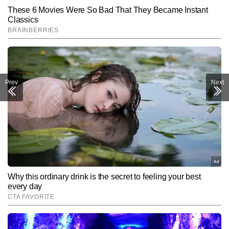
Prev
Next