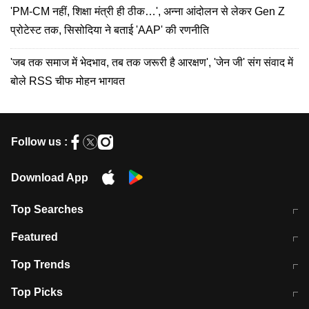
'PM-CM नहीं, शिक्षा मंत्री ही ठीक…', अन्ना आंदोलन से लेकर Gen Z
प्रोटेस्ट तक, सिसोदिया ने बताई 'AAP' की रणनीति
'जब तक समाज में भेदभाव, तब तक जरूरी है आरक्षण', 'जेन जी' संग संवाद में
बोले RSS चीफ मोहन भागवत
Follow us :
Download App
Top Searches
मुंबई में लगे 'जेन जी' के पोस्टर, लिखा- 'मैं
मानसून में वायरल इंफ्केशन से बचाव करेंगी ये
Featured
विद्यार्थियों के साथ हूं
होममेड़ ड्रिंक
10 अगस्त को विधानसभा का घेराव करेंगे
Pune News: प्राइवेट स्कूल में दर्दनाक
Top Trends
छात्र
हादसा
RBI का नया नियम: अब बैंकों को अपनी सभी
जम्मू-श्रीनगर नेशनल हाईवे पर आज वाहनों
Top Picks
शाखाओं में जमा पर देना होगा एकसमान ब्याज
की आवाजाही पूरी तरह ठप