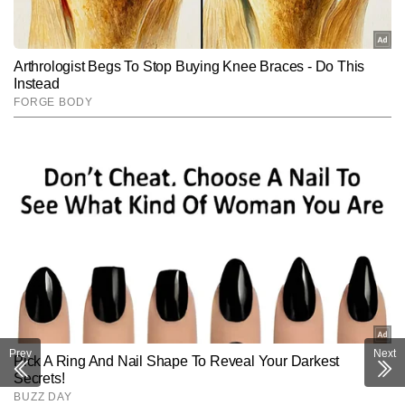
Prev
Next