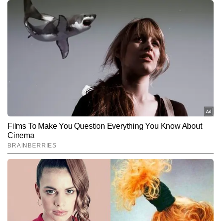
कौशलेंद्र पाठक
AUTHOR
कौशलेंद्र पाठक टाइम्स नाउ नवभारत डिजिटल में वायरल सेक्शन के लीड के रूप में 
कार्यरत हैं। मास कम्युनिकेशन में मास्टर डिग्री हासिल करने के बाद उनका सफर 
ग्राउंड रिपोर्टिंग से डिजिटल डेस्क तक फैला, जहां उन्होंने कंटेंट की विविध शैलियों 
और पढ़ें
को नजदीक से समझा। अजब-गजब, अनोखी, सोशल और ट्रेंडिंग कंटेंट पर उनकी 
गहरी पकड़ और तेज न्यूज सेंस ने उन्हें डिजिटल दुनिया में एक अलग पहचान 
दिलाई। वायरल सेक्शन के लीड के रूप में कौशलेंद्र का ध्यान हमेशा ऐसे कंटेंट पर 
Follow Us:
रहता है जो रीडर्स को नई, दिलचस्प और अनजानी कहानियों से रूबरू कराए—हर 
बार कुछ अलग, कुछ नया।
Subscribe to our daily Newsletter!
SUBMIT