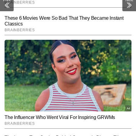
Prev
Next