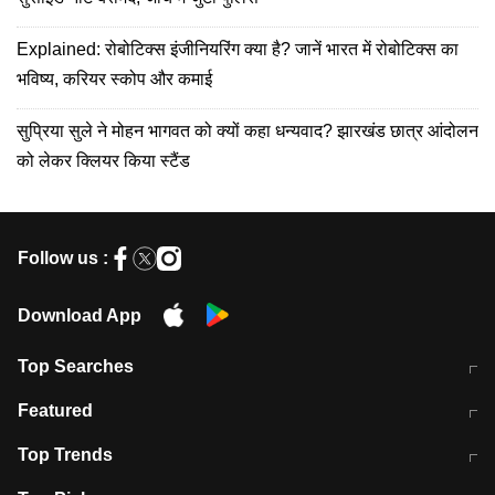
Explained: रोबोटिक्स इंजीनियरिंग क्या है? जानें भारत में रोबोटिक्स का
भविष्य, करियर स्कोप और कमाई
सुप्रिया सुले ने मोहन भागवत को क्यों कहा धन्यवाद? झारखंड छात्र आंदोलन
को लेकर क्लियर किया स्टैंड
Follow us :
Download App
Top Searches
मुंबई में लगे 'जेन जी' के पोस्टर, लिखा- 'मैं
मानसून में वायरल इंफ्केशन से बचाव करेंगी ये
Featured
विद्यार्थियों के साथ हूं
होममेड़ ड्रिंक
10 अगस्त को विधानसभा का घेराव करेंगे
Pune News: प्राइवेट स्कूल में दर्दनाक
Top Trends
छात्र
हादसा
RBI का नया नियम: अब बैंकों को अपनी सभी
जम्मू-श्रीनगर नेशनल हाईवे पर आज वाहनों