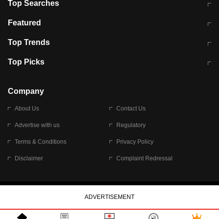
Top Searches
मुंबई में लगे 'जेन जी' के पोस्टर, लिखा- 'मैं
मानसून में वायरल इंफ्केशन से बचाव करेंगी ये
Featured
विद्यार्थियों के साथ हूं
होममेड़ ड्रिंक
10 अगस्त को विधानसभा का घेराव करेंगे
Pune News: प्राइवेट स्कूल में दर्दनाक
Top Trends
छात्र
हादसा
RBI का नया नियम: अब बैंकों को अपनी सभी
जम्मू-श्रीनगर नेशनल हाईवे पर आज वाहनों
Top Picks
शाखाओं में जमा पर देना होगा एकसमान ब्याज
की आवाजाही पूरी तरह ठप
अगले 14 घंटे दिल्ली-यूपी समेत इन राज्यों में
सोशल मीडिया पर वायरल हुई आईआईटी बॉम्बे
बारिश की चेतावनी
के स्टूडेंट की मार्कशीट
Company
About Us
Contact Us
Advertise with us
Regulatory
Terms & Conditions
Privacy Policy
Disclaimer
Complaint Redressal
© 2026 Bennett, Coleman & Company Limited