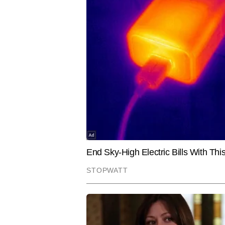
CITIES
SPORTS
Monsoon 
5000th ODI Match Ever: वनडे
बारिश! हिमाच
क्रिकेट इतिहास के पन्नों में दर्ज हुआ
में मकान-पेड
स्कॉटलैंड और कनाडा का मुकाबला
अलर्ट
पंकज यादव
AUTHOR
पंकज यादव टाइम्स नाउ नवभारत डिजिटल मे
वाले पंकज सोशल मीडिया ट्रेंड्स, ह्यू
अबतक आठ हजार से अधिक कंटेंट प्रक
Hindi News
Viral