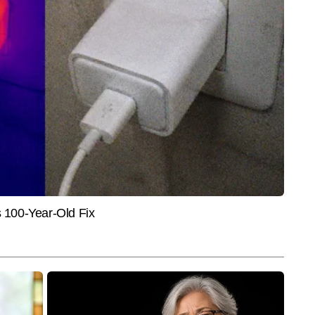
SPORTS
INDIA
2026: आसमान से आफत की
राशिद की फिरकी में फंसे आयरलैंड के
सुप्री
ल में 162 सड़कें बंद तो दिल्ली
बल्लेबाज, अफगानिस्तान ने 92 रन से जीत
बॉम्बे 
़ गिरे; ओडिशा-केरल में रेड
दर्ज कर सीरीज में बनाई बढ़त
क्या क
ं वायरल और ट्रेंडिंग कंटेंट तैयार करते हैं। कंटेंट राइटिंग में 6 वर्षों का अनुभव रखने 
मन इंटरेस्ट और ऑफबीट न्यूज दिलचस्प और यूजर-फ्रेंडली अंदाज में लिखने में माहिर हैं और 
और पढ़ें
ाशित कर चुके हैं।
End of Article