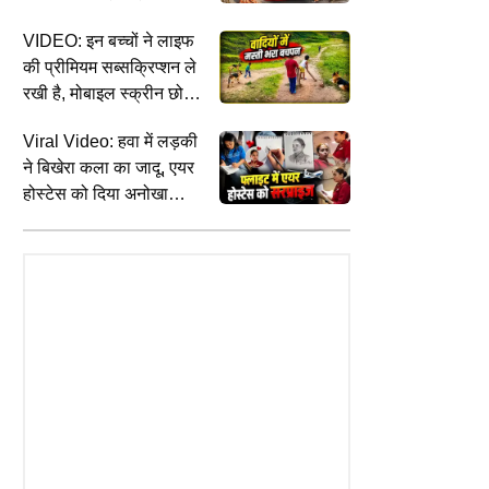
दिया, देखें VIDEO
VIDEO: इन बच्चों ने लाइफ
CRIME
W
की प्रीमियम सब्सक्रिप्शन ले
दुष्कर्म केस में नारायण साईं को सुप्रीम कोर्ट
प
रखी है, मोबाइल स्क्रीन छोड़
म कोर्ट ने CDSL को दी बड़ी राहत,
से बड़ा झटका, हाईकोर्ट के आदेश में दखल
र
हाई कोर्ट के फैसले पर रोक; जानिए
वादियों में कुत्तों के साथ
से इनकार
म
Viral Video: हवा में लड़की
रती है यह संस्था
क्रिकेट खेलते आए नजर
ने बिखेरा कला का जादू, एयर
होस्टेस को दिया अनोखा
सरप्राइज, देखकर बन गया
दिन