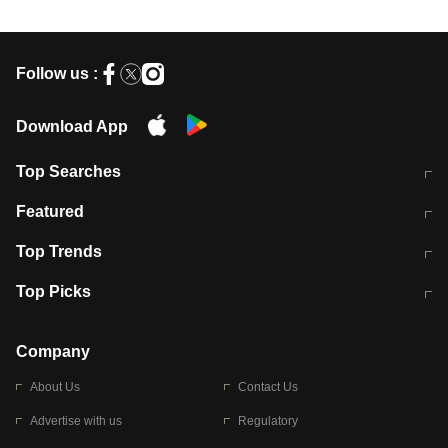
Follow us :
Download App
Top Searches
मुंबई में लगे 'जेन जी' के पोस्टर, लिखा- 'मैं
मानसून में वायरल इंफ्केशन से बचाव करेंगी ये
Featured
विद्यार्थियों के साथ हूं
होममेड़ ड्रिंक
10 अगस्त को विधानसभा का घेराव करेंगे
Pune News: प्राइवेट स्कूल में दर्दनाक
Top Trends
छात्र
हादसा
RBI का नया नियम: अब बैंकों को अपनी सभी
जम्मू-श्रीनगर नेशनल हाईवे पर आज वाहनों
Top Picks
शाखाओं में जमा पर देना होगा एकसमान ब्याज
की आवाजाही पूरी तरह ठप
अगले 14 घंटे दिल्ली-यूपी समेत इन राज्यों में
सोशल मीडिया पर वायरल हुई आईआईटी बॉम्बे
बारिश की चेतावनी
के स्टूडेंट की मार्कशीट
Company
About Us
Contact Us
Advertise with us
Regulatory