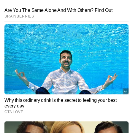
प्रभात शर्मा
AUTHOR
प्रभात शर्मा टाइम्स नाउ हिंदी डिजिटल के फीचर डेस्क में कार्यरत ट्रैवल और 
लाइफस्टाइल राइटर हैं। यात्राओं के प्रति उनका गहरा जुनून और नई जगहों को 
समझने–परखने की क्षमता उनकी लेखन शैली को बेहद जीवंत और पाठकों से जोड़ने 
और पढ़ें
वाली बनाती है। वे ऑफबीट डेस्टिनेशन, लोकल कल्चर, हेरिटेज साइट्स, रोड 
ट्रिप्स, फूड जर्नी और बजट ट्रैवल जैसे विषयों पर मजबूत पकड़ रखते हैं। प्रभात 
की स्टोरीज़ सिर्फ जानकारी नहीं देतीं, बल्कि यात्रा के माहौल, भाव और अनुभव को 
Follow Us:
भी महसूस कराती हैं। अब तक 7,000 से अधिक कंटेंट लिख चुके प्रभात अपनी 
सहज भाषा, प्रामाणिक जानकारी और अनुभव-आधारित दृष्टिकोण के लिए जाने जाते 
हैं।
Subscribe to our daily Newsletter!
SUBMIT