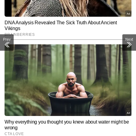
Prev
Next