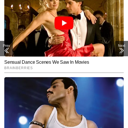
Prev
Next