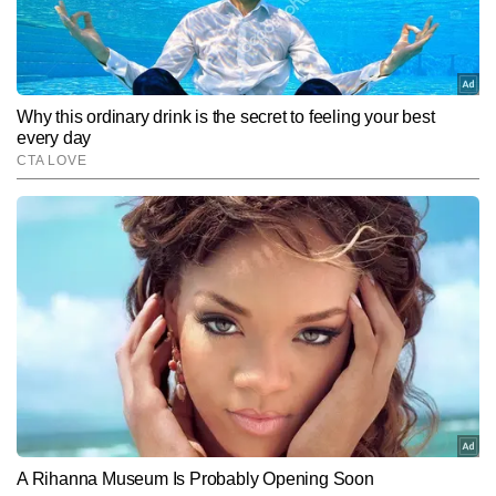
Hindi News
Travel
End of Article
प्रभात शर्मा
AUTHOR
प्रभात शर्मा टाइम्स नाउ हिंदी डिजिटल के फीचर डेस्क में कार्यरत ट्रैवल और 
लाइफस्टाइल राइटर हैं। यात्राओं के प्रति उनका गहरा जुनून और नई जगहों को 
समझने–परखने की क्षमता उनकी लेखन शैली को बेहद जीवंत और पाठकों से जोड़ने 
और पढ़ें
वाली बनाती है। वे ऑफबीट डेस्टिनेशन, लोकल कल्चर, हेरिटेज साइट्स, रोड 
ट्रिप्स, फूड जर्नी और बजट ट्रैवल जैसे विषयों पर मजबूत पकड़ रखते हैं। प्रभात 
की स्टोरीज़ सिर्फ जानकारी नहीं देतीं, बल्कि यात्रा के माहौल, भाव और अनुभव को 
Follow Us:
भी महसूस कराती हैं। अब तक 7,000 से अधिक कंटेंट लिख चुके प्रभात अपनी 
सहज भाषा, प्रामाणिक जानकारी और अनुभव-आधारित दृष्टिकोण के लिए जाने जाते 
हैं।
Subscribe to our daily Newsletter!
SUBMIT