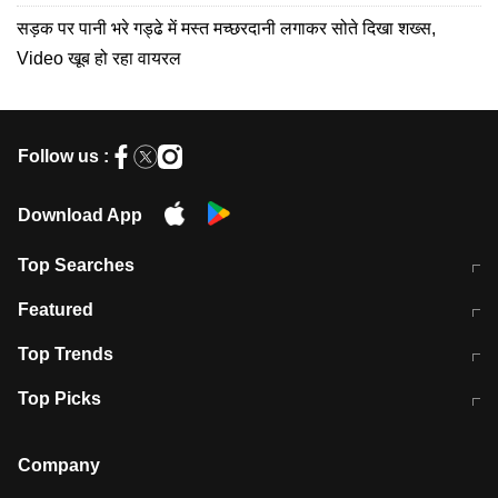
सड़क पर पानी भरे गड्ढे में मस्त मच्छरदानी लगाकर सोते दिखा शख्स,
Video खूब हो रहा वायरल
Follow us :
Download App
Top Searches
मुंबई में लगे 'जेन जी' के पोस्टर, लिखा- 'मैं
मानसून में वायरल इंफ्केशन से बचाव करेंगी ये
Featured
विद्यार्थियों के साथ हूं
होममेड़ ड्रिंक
10 अगस्त को विधानसभा का घेराव करेंगे
Pune News: प्राइवेट स्कूल में दर्दनाक
Top Trends
छात्र
हादसा
RBI का नया नियम: अब बैंकों को अपनी सभी
जम्मू-श्रीनगर नेशनल हाईवे पर आज वाहनों
Top Picks
शाखाओं में जमा पर देना होगा एकसमान ब्याज
की आवाजाही पूरी तरह ठप
अगले 14 घंटे दिल्ली-यूपी समेत इन राज्यों में
सोशल मीडिया पर वायरल हुई आईआईटी बॉम्बे
बारिश की चेतावनी
के स्टूडेंट की मार्कशीट
Company