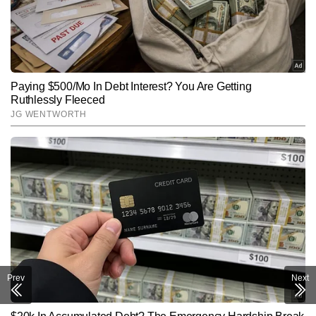
Prev
Next