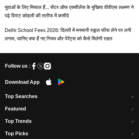
युवाओं के लिए मिसाल हैं... सेंटर ऑफ एक्सीलेंस के मुखिया वीवीएस लक्ष्मण ने
पढ़े विराट कोहली की तारीफ में कसीदे
Delhi School Fees 2026: दिल्ली में मनमानी स्कूल फीस लेने पर लगी
लगाम, जानिए क्या हैं नए नियम और पेरेंट्स को कैसे मिलेगी राहत
Follow us :
Download App
Top Searches
मुंबई में लगे 'जेन जी' के पोस्टर, लिखा- 'मैं
मानसून में वायरल इंफ्केशन से बचाव करेंगी ये
Featured
विद्यार्थियों के साथ हूं
होममेड़ ड्रिंक
10 अगस्त को विधानसभा का घेराव करेंगे
Pune News: प्राइवेट स्कूल में दर्दनाक
Top Trends
छात्र
हादसा
RBI का नया नियम: अब बैंकों को अपनी सभी
जम्मू-श्रीनगर नेशनल हाईवे पर आज वाहनों
Top Picks
शाखाओं में जमा पर देना होगा एकसमान ब्याज
की आवाजाही पूरी तरह ठप