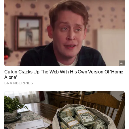
समीर कुमार ठाकुर
AUTHOR
समीर कुमार ठाकुर टाइम्स नाउ नवभारत डिजिटल की स्पोर्ट्स टीम के सदस्य हैं। 
करीब 10 वर्षों के पत्रकारिता अनुभव के साथ वे न केवल क्रिकेट, बल्कि हॉकी, 
फुटबॉल, बैडमिंटन और अन्य प्रमुख खेलों की गहरी समझ रखते हैं। खेलों की 
और पढ़ें
बारीकियों को पकड़ने, खिलाड़ियों के प्रदर्शन का विश्लेषण करने और मैच 
परिस्थितियों को सरल व रोचक अंदाज में समझाने की उनकी क्षमता उन्हें स्पोर्ट्स बीट 
का एक भरोसेमंद पत्रकार बनाती है। जर्नलिज़्म में डिप्लोमा कर चुके समीर ने टीवी 
Follow Us:
मीडिया में भी काम किया है, जिससे उन्हें लाइव न्यूज प्रेजेंटेशन, ब्रेकिंग अपडेट्स 
और विजुअल स्टोरीटेलिंग का अनुभव मिला। समीर अब तक 10,000 से अधिक 
आर्टिकल्स लिख चुके हैं, जिनमें कई एक्सक्लूसिव स्पोर्ट्स इंटरव्यू, ऑन-ग्राउंड 
Subscribe to our daily Newsletter!
रिपोर्टिंग और मैच व सीरीज आधारित विश्लेषण शामिल हैं।
SUBMIT