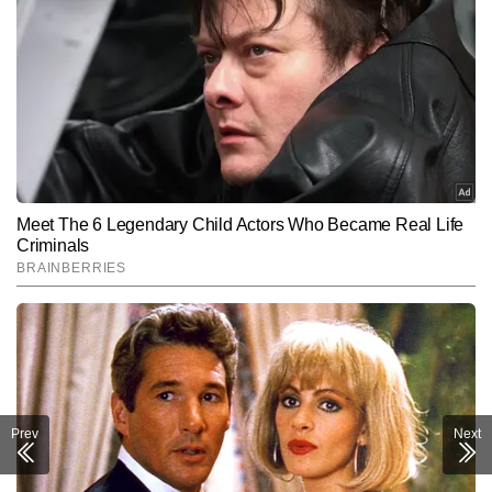
Prev
Next