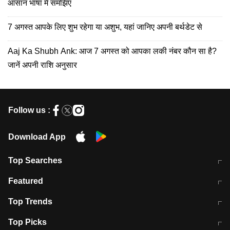
आसान भाषा में समझिए
7 अगस्त आपके लिए शुभ रहेगा या अशुभ, यहां जानिए अपनी बर्थडेट से
Aaj Ka Shubh Ank: आज 7 अगस्त को आपका लकी नंबर कौन सा है?
जानें अपनी राशि अनुसार
Follow us :
Download App
Top Searches
मुंबई में लगे 'जेन जी' के पोस्टर, लिखा- 'मैं
मानसून में वायरल इंफ्केशन से बचाव करेंगी ये
Featured
विद्यार्थियों के साथ हूं
होममेड़ ड्रिंक
10 अगस्त को विधानसभा का घेराव करेंगे
Pune News: प्राइवेट स्कूल में दर्दनाक
Top Trends
छात्र
हादसा
RBI का नया नियम: अब बैंकों को अपनी सभी
जम्मू-श्रीनगर नेशनल हाईवे पर आज वाहनों
Top Picks
शाखाओं में जमा पर देना होगा एकसमान ब्याज
की आवाजाही पूरी तरह ठप