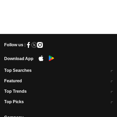
Follow us :
Download App
Top Searches
मुंबई में लगे 'जेन जी' के पोस्टर, लिखा- 'मैं
मानसून में वायरल इंफ्केशन से बचाव करेंगी ये
Featured
विद्यार्थियों के साथ हूं
होममेड़ ड्रिंक
10 अगस्त को विधानसभा का घेराव करेंगे
Pune News: प्राइवेट स्कूल में दर्दनाक
Top Trends
छात्र
हादसा
RBI का नया नियम: अब बैंकों को अपनी सभी
जम्मू-श्रीनगर नेशनल हाईवे पर आज वाहनों
Top Picks
शाखाओं में जमा पर देना होगा एकसमान ब्याज
की आवाजाही पूरी तरह ठप
अगले 14 घंटे दिल्ली-यूपी समेत इन राज्यों में
सोशल मीडिया पर वायरल हुई आईआईटी बॉम्बे
बारिश की चेतावनी
के स्टूडेंट की मार्कशीट