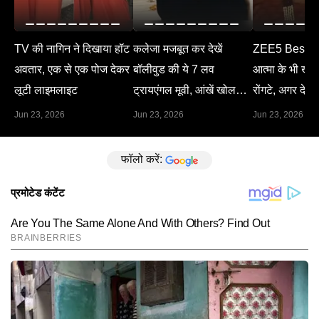
TV की नागिन ने दिखाया हॉट
कलेजा मजबूत कर देखें
ZEE5 Best M
अवतार, एक से एक पोज देकर
बॉलीवुड की ये 7 लव
आत्मा के भी खड़े 
लूटी लाइमलाइट
ट्रायएंगल मूवी, आंखें खोल
रोंगटे, अगर देख 
देगा हर सीन
Jun 23, 2026
Jun 23, 2026
Jun 23, 2026
फॉलो करें: