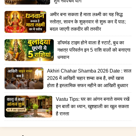
शुभ नवपंचम योग
अमीर बना सकता है माता लक्ष्मी का यह सिद्ध
स्तोत्र, सावन के शुक्रवार से शुरू कर दें पाठ;
बदल जाएगी तकदीर की तस्वीर
डॉयमंड टाइम होने वाला है स्टार्ट, बुध का
नक्षत्र परिवर्तन इन 5 राशि वालों को बनाएगा
धनवान
Akhiri Chahar Shamba 2026 Date : साल
2026 में आखिरी चहार शम्बा कब है, क्यों खास
होता है इस्लामिक सफर महीने का आखिरी बुधवार
Vastu Tips: घर का आंगन बनाते समय रखें
इन बातों का ध्यान, खुशहाली का खुल सकता
है रास्ता