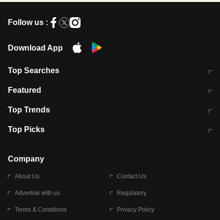
Follow us :
Download App
Top Searches
मुंबई में लगे 'जेन जी' के पोस्टर, लिखा- 'मैं
मानसून में वायरल इंफ्केशन से बचाव करेंगी ये
Featured
विद्यार्थियों के साथ हूं
होममेड़ ड्रिंक
10 अगस्त को विधानसभा का घेराव करेंगे
Pune News: प्राइवेट स्कूल में दर्दनाक
Top Trends
छात्र
हादसा
RBI का नया नियम: अब बैंकों को अपनी सभी
जम्मू-श्रीनगर नेशनल हाईवे पर आज वाहनों
Top Picks
शाखाओं में जमा पर देना होगा एकसमान ब्याज
की आवाजाही पूरी तरह ठप
अगले 14 घंटे दिल्ली-यूपी समेत इन राज्यों में
सोशल मीडिया पर वायरल हुई आईआईटी बॉम्बे
बारिश की चेतावनी
के स्टूडेंट की मार्कशीट
Company
About Us
Contact Us
Advertise with us
Regulatory
Terms & Conditions
Privacy Policy