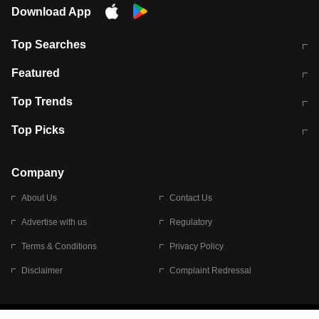
Download App
Top Searches
मुंबई में लगे 'जेन जी' के पोस्टर, लिखा- 'मैं
मानसून में वायरल इंफ्केशन से बचाव करेंगी ये
Featured
विद्यार्थियों के साथ हूं
होममेड़ ड्रिंक
10 अगस्त को विधानसभा का घेराव करेंगे
Pune News: प्राइवेट स्कूल में दर्दनाक
Top Trends
छात्र
हादसा
RBI का नया नियम: अब बैंकों को अपनी सभी
जम्मू-श्रीनगर नेशनल हाईवे पर आज वाहनों
Top Picks
शाखाओं में जमा पर देना होगा एकसमान ब्याज
की आवाजाही पूरी तरह ठप
अगले 14 घंटे दिल्ली-यूपी समेत इन राज्यों में
सोशल मीडिया पर वायरल हुई आईआईटी बॉम्बे
बारिश की चेतावनी
के स्टूडेंट की मार्कशीट
Company
About Us
Contact Us
Advertise with us
Regulatory
Terms & Conditions
Privacy Policy
Disclaimer
Complaint Redressal
© 2026 Bennett, Coleman & Company Limited