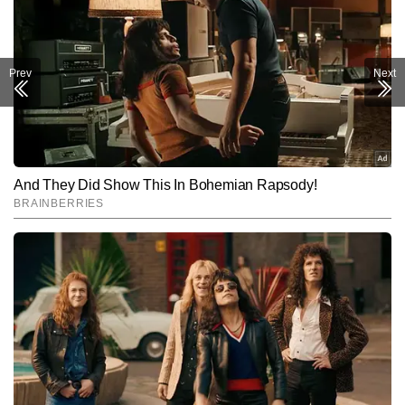
Prev
Next