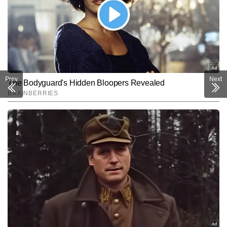
Prev
Next