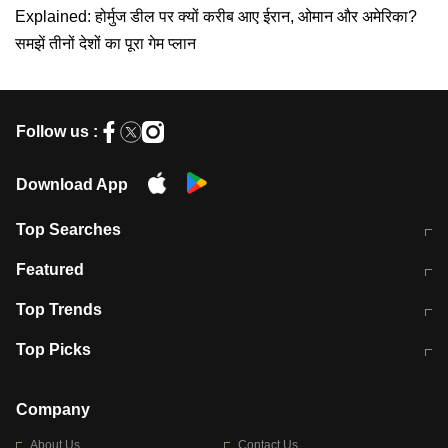
Explained: होर्मुज डील पर क्यों करीब आए ईरान, ओमान और अमेरिका?
समझें तीनों देशों का पूरा गेम प्लान
Follow us :
Download App
Top Searches
मुंबई में लगे 'जेन जी' के पोस्टर, लिखा- 'मैं
मानसून में वायरल इंफ्केशन से बचाव करेंगी ये
Featured
विद्यार्थियों के साथ हूं
होममेड़ ड्रिंक
10 अगस्त को विधानसभा का घेराव करेंगे
Pune News: प्राइवेट स्कूल में दर्दनाक
Top Trends
छात्र
हादसा
RBI का नया नियम: अब बैंकों को अपनी सभी
जम्मू-श्रीनगर नेशनल हाईवे पर आज वाहनों
Top Picks
शाखाओं में जमा पर देना होगा एकसमान ब्याज
की आवाजाही पूरी तरह ठप
अगले 14 घंटे दिल्ली-यूपी समेत इन राज्यों में
सोशल मीडिया पर वायरल हुई आईआईटी बॉम्बे
बारिश की चेतावनी
के स्टूडेंट की मार्कशीट
Company
About Us
Contact Us