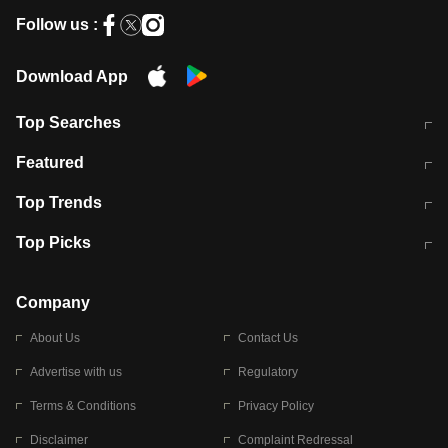
Follow us :
Download App
Top Searches
मुंबई में लगे 'जेन जी' के पोस्टर, लिखा- 'मैं
मानसून में वायरल इंफ्केशन से बचाव करेंगी ये
Featured
विद्यार्थियों के साथ हूं
होममेड़ ड्रिंक
10 अगस्त को विधानसभा का घेराव करेंगे
Pune News: प्राइवेट स्कूल में दर्दनाक
Top Trends
छात्र
हादसा
RBI का नया नियम: अब बैंकों को अपनी सभी
जम्मू-श्रीनगर नेशनल हाईवे पर आज वाहनों
Top Picks
शाखाओं में जमा पर देना होगा एकसमान ब्याज
की आवाजाही पूरी तरह ठप
अगले 14 घंटे दिल्ली-यूपी समेत इन राज्यों में
सोशल मीडिया पर वायरल हुई आईआईटी बॉम्बे
बारिश की चेतावनी
के स्टूडेंट की मार्कशीट
Company
About Us
Contact Us
Advertise with us
Regulatory
Terms & Conditions
Privacy Policy
Disclaimer
Complaint Redressal