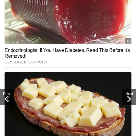
Prev
Next