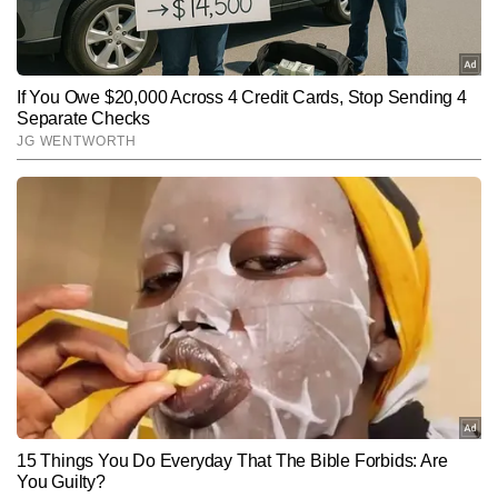
Hindi News
India
End of Article
अनुराग गुप्ता
AUTHOR
अनुराग गुप्ता टाइम्स नाउ नवभारत डिजिटल में सीनियर कॉपी एडिटर के रूप में 
कार्यरत हैं और मीडिया में 9 वर्षों का अनुभव रखते हैं। जर्नलिज़्म में मास्टर्स डिग्री 
हासिल करने के बाद से ही वे न्यूजरूम के विभिन्न आयामों—कॉपी एडिटिंग, कंटेंट 
और पढ़ें
क्यूरेशन और रियल-टाइम न्यूज मॉनिटरिंग में दक्षता के साथ काम कर रहे हैं। 
राष्ट्रीय, अंतरराष्ट्रीय और ब्रेकिंग न्यूज पर उनकी मजबूत पकड़ है। अनुराग खबरों 
की बारीकियों को समझने, फैक्ट चेकिंग और स्टोरी के अहम पहलुओं को पाठकों तक 
Follow Us:
सरल भाषा में पहुंचाने के लिए जाने जाते हैं। उन्होंने अब तक 10 हजार से अधिक 
खबरें प्रकाशित की हैं, जिनमें ब्रेकिंग अपडेट्स, एनालिटिकल कंटेंट, स्पेशल 
स्टोरीज और न्यूज एक्सप्लेनर्स शामिल हैं।
Subscribe to our daily Newsletter!
SUBMIT