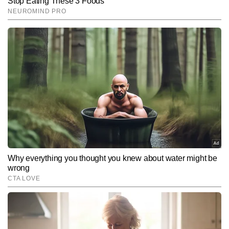
End of Article
कुमार सरस
AUTHOR
कुमार सरस टाइम्स नाउ नवभारत डिजिटल में एंटरटेनमेंट राइटर के रूप में कार्यरत 
हैं। उनकी लेखन शैली सरल, स्पष्ट और रोचक है, जो पाठकों को तुरंत जोड़ लेती 
है। कुमार सरस को बॉलीवुड, टीवी और OTT की ट्रेंडिंग खबरों पर काम करने में 
और पढ़ें
खास रुचि है। अब तक उन्होंने 2,500 से अधिक आर्टिकल्स लिखे हैं, जिनमें ब्रेकिंग 
न्यूज़, एक्सक्लूसिव अपडेट्स और एंटरटेनमेंट फीचर्स शामिल हैं।
Follow Us:
Subscribe to our daily Newsletter!
SUBMIT