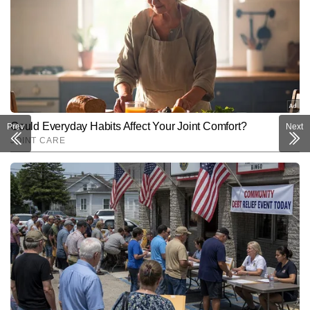
Prev
Next