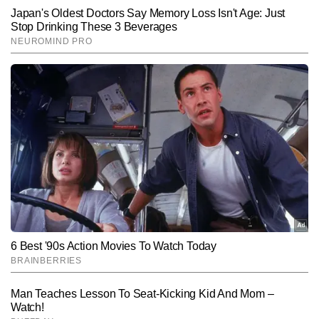
Hindi News
Education
End of Article
नीलाक्ष सिंह
AUTHOR
नीलाक्ष सिंह 2021 से टाइम्स नाउ नवभारत डिजिटल से जुड़े हैं और एजुकेशन 
सेक्शन के लिए कंटेंट लिखते हैं। लखनऊ विश्वविद्यालय से मास कम्युनिकेशन की 
पढ़ाई के दौरान ही उन्होंने प्रिंट मीडिया में इंटर्नशिप की, जहां फील्ड रिपोर्टिंग, 
और पढ़ें
स्टूडेंट-इश्यू बेस्ड ग्राउंड स्टोरीज और सटीक न्यूजराइटिंग की बुनियादी समझ 
हासिल की। प्रिंट के बाद डिजिटल मीडिया में भी वह एजुकेशन बीट पर ही लगातार 
काम करते रहे हैं। पत्रकारिता में 10 सालों से सक्रिय नीलाक्ष सिंह  12 हजार से 
Follow Us:
अधिक खबरें लिख चुके हैं। वह एग्जाम अपडेट्स, एडमिशन प्रोसेस, करियर गाइडेंस, 
स्टूडेंट वेलफेयर, बोर्ड रिजल्ट्स और नीतिगत बदलावों पर गहन और बेहद उपयोगी 
कंटेंट तैयार करते हैं।
Subscribe to our daily Newsletter!
SUBMIT