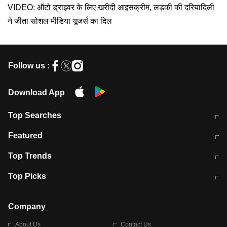
VIDEO: ऑटो ड्राइवर के लिए खरीदी आइसक्रीम, लड़की की दरियादिली
ने जीता सोशल मीडिया यूजर्स का दिल
Follow us :
Download App
Top Searches
मुंबई में लगे 'जेन जी' के पोस्टर, लिखा- 'मैं
मानसून में वायरल इंफ्केशन से बचाव करेंगी ये
Featured
विद्यार्थियों के साथ हूं
होममेड़ ड्रिंक
10 अगस्त को विधानसभा का घेराव करेंगे
Pune News: प्राइवेट स्कूल में दर्दनाक
Top Trends
छात्र
हादसा
RBI का नया नियम: अब बैंकों को अपनी सभी
जम्मू-श्रीनगर नेशनल हाईवे पर आज वाहनों
Top Picks
शाखाओं में जमा पर देना होगा एकसमान ब्याज
की आवाजाही पूरी तरह ठप
अगले 14 घंटे दिल्ली-यूपी समेत इन राज्यों में
सोशल मीडिया पर वायरल हुई आईआईटी बॉम्बे
बारिश की चेतावनी
के स्टूडेंट की मार्कशीट
Company
About Us
Contact Us