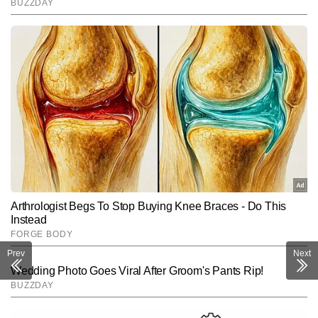
Prev
Next