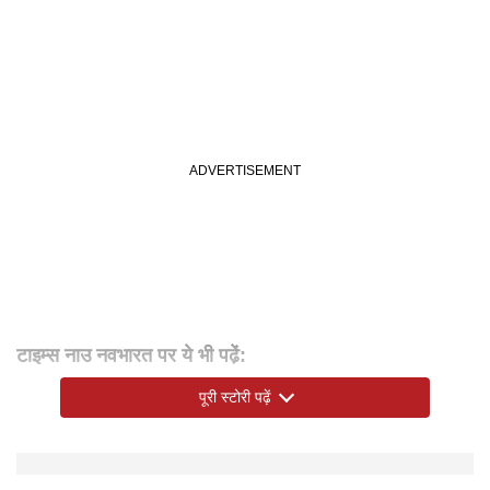
टाइम्स नाउ नवभारत पर ये भी पढे़ं:
पिता से मिली देशसेवा की प्रेरणा, ASI की बेटी बनीं वायुसेना की
पूरी स्टोरी पढ़ें
फ्लाइंग ऑफिसर