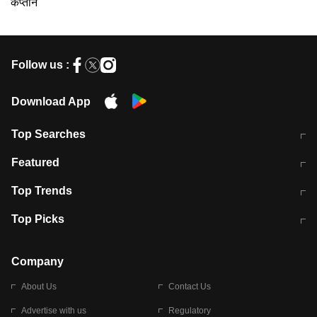
कप्तान
Follow us :
Download App
Top Searches
भरत तिवारी कथित एनकाउंटर मामले में बड़ी
CEC के चुनाव में CJI की भूमिका क्यों नहीं?
Featured
कार्रवाई
स्पेन में प्रवासियों का सैलाब! मोरक्को से
ITR फाइलिंग डेडलाइन चूके तो होंगे हिट
Top Trends
हजारों की घुसपैठ
विकेट
RBI का नया नियम: अब बैंकों को अपनी सभी
जम्मू-श्रीनगर नेशनल हाईवे पर आज वाहनों
Top Picks
शाखाओं में जमा पर देना होगा एकसमान ब्याज
की आवाजाही पूरी तरह ठप
अगले 14 घंटे दिल्ली-यूपी समेत इन राज्यों में
सोशल मीडिया पर वायरल हुई आईआईटी बॉम्बे
बारिश की चेतावनी
के स्टूडेंट की मार्कशीट
Company
About Us
Contact Us
Advertise with us
Regulatory