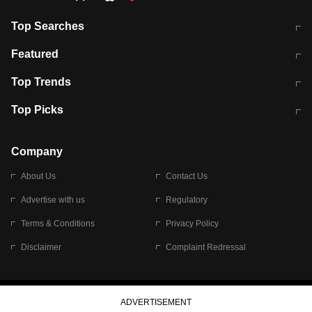
Top Searches
मुंबई में लगे 'जेन जी' के पोस्टर, लिखा- 'मैं
मानसून में वायरल इंफ्केशन से बचाव करेंगी ये
Featured
विद्यार्थियों के साथ हूं
होममेड़ ड्रिंक
10 अगस्त को विधानसभा का घेराव करेंगे
Pune News: प्राइवेट स्कूल में दर्दनाक
Top Trends
छात्र
हादसा
RBI का नया नियम: अब बैंकों को अपनी सभी
जम्मू-श्रीनगर नेशनल हाईवे पर आज वाहनों
Top Picks
शाखाओं में जमा पर देना होगा एकसमान ब्याज
की आवाजाही पूरी तरह ठप
अगले 14 घंटे दिल्ली-यूपी समेत इन राज्यों में
सोशल मीडिया पर वायरल हुई आईआईटी बॉम्बे
बारिश की चेतावनी
के स्टूडेंट की मार्कशीट
Company
About Us
Contact Us
Advertise with us
Regulatory
Terms & Conditions
Privacy Policy
Disclaimer
Complaint Redressal
© 2026 Bennett, Coleman & Company Limited