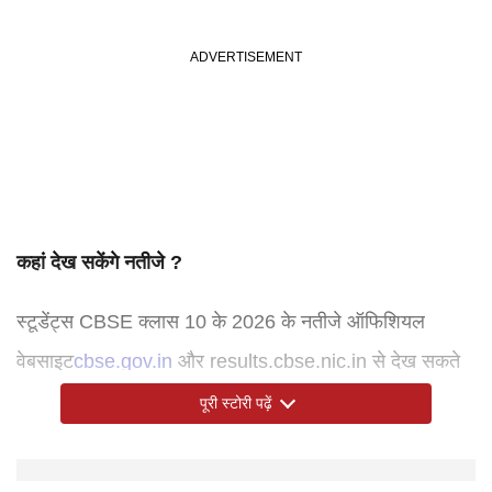
कहां देख सकेंगे नतीजे ?
स्टूडेंट्स CBSE क्लास 10 के 2026 के नतीजे ऑफिशियल
वेबसाइट
cbse.gov.in
और results.cbse.nic.in से देख सकते
हैं। क्लास 10 के नतीजे UMANG ऐप और DigiLocker प्लेटफॉर्म
पूरी स्टोरी पढ़ें
पर भी उपलब्ध होंगे।