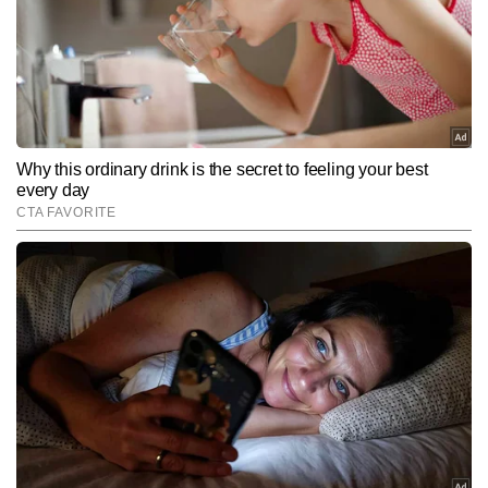
कम्युनिकेशन की डिग्री प्राप्त करने के बाद वह पिछले 5 सालों से एजुकेशन बीट को 
और पढ़ें
मजबूती से संभाल रही हैं। कुसुम को खबरों को सबसे पहले ब्रेक करने, विषय की 
गहराई में जाकर स्टोरी तैयार करने और युवाओं को उनके करियर से जुड़ी सटीक 
जानकारी देने में विशेष दक्षता प्राप्त है। कुसुम की लेखन शैली संक्षिप्त, शोध 
Follow Us:
आधारित और प्रभावशाली है। वे एग्जाम टिप्स, करियर गाइडेंस, सरकारी नौकरी से 
जुड़ी खबरें, बोर्ड रिजल्ट और सक्सेस स्टोरीज़ जैसे विषयों पर सटीक और भरोसेमंद 
कंटेंट तैयार करने के लिए जानी जाती हैं। कुसुम अबतक पांच हजार से अधिक 
Subscribe to our daily Newsletter!
बाइलाइन रिपोर्ट पब्लिश  कर चुकी हैं। उन्हें ब्लॉगिंग, वेब स्टोरीज और ट्रेंडिंग 
एजुकेशनल टॉपिक्स पर काम करने का खास शौक है। उनका मानना है कि – "शिक्षा 
सिर्फ करियर का माध्यम नहीं, बल्कि सोच और समाज दोनों को बदलने की शक्ति 
SUBMIT
रखती है।"