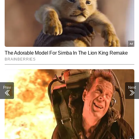
Prev
Next