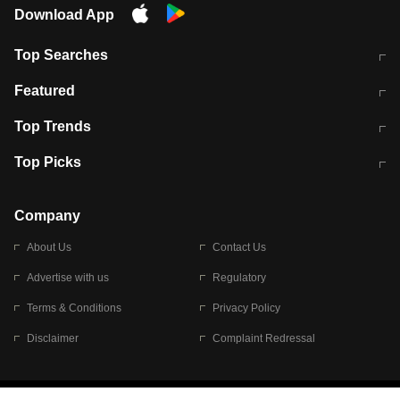
Download App
Top Searches
मुंबई में लगे 'जेन जी' के पोस्टर, लिखा- 'मैं
मानसून में वायरल इंफ्केशन से बचाव करेंगी ये
Featured
विद्यार्थियों के साथ हूं
होममेड़ ड्रिंक
10 अगस्त को विधानसभा का घेराव करेंगे
Pune News: प्राइवेट स्कूल में दर्दनाक
Top Trends
छात्र
हादसा
RBI का नया नियम: अब बैंकों को अपनी सभी
जम्मू-श्रीनगर नेशनल हाईवे पर आज वाहनों
Top Picks
शाखाओं में जमा पर देना होगा एकसमान ब्याज
की आवाजाही पूरी तरह ठप
अगले 14 घंटे दिल्ली-यूपी समेत इन राज्यों में
सोशल मीडिया पर वायरल हुई आईआईटी बॉम्बे
बारिश की चेतावनी
के स्टूडेंट की मार्कशीट
Company
About Us
Contact Us
Advertise with us
Regulatory
Terms & Conditions
Privacy Policy
Disclaimer
Complaint Redressal
© 2026 Bennett, Coleman & Company Limited