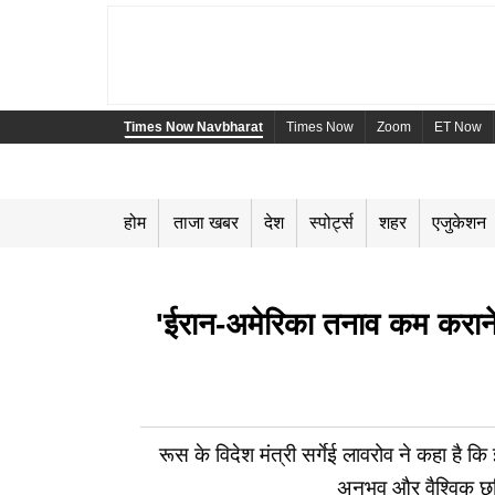
Times Now Navbharat
Times Now
Zoom
ET Now
होम
ताजा खबर
देश
स्पोर्ट्स
शहर
एजुकेशन
'ईरान-अमेरिका तनाव कम कराने मे
रूस के विदेश मंत्री सर्गेई लावरोव ने कहा है
अनुभव और वैश्विक छव