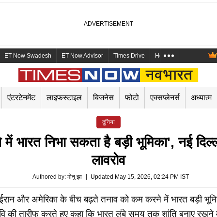
ET Now Swadesh
ET Now Advisor
Times Drive
Health and Me
Mara
एंटरटेनमेंट
लाइफस्टाइल
बिजनेस
फोटो
एक्सप्लेनर्स
अध्यात्म
दुनिया
ं भारत निभा सकता है बड़ी भूमिका', नई दिल्ली मे
लावरोव
Authored by
:
मोनू झा
Updated May 15, 2026, 02:24 PM IST
 कि ईरान और अमेरिका के बीच बढ़ते तनाव को कम करने में भारत बड़ी भू
ि की तारीफ करते हुए कहा कि भारत लंबे समय तक शांति बनाए रखने