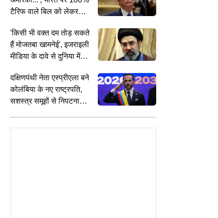
टैरिफ वाले बिल को लेकर
अपने ही देश में घिरे ट्रंप
'किसी भी वक्त दम तोड़ सकते
हैं मोजतबा खामनेई', इजराइली
मीडिया के दावे से दुनिया में
मची खलबली
दक्षिणपंथी नेता एस्प्रीएला बने
कोलंबिया के नए राष्ट्रपति,
सशस्त्र समूहों से निपटना
होगी सबसे बड़ी चुनौती
BUSINESS
C
TS
UPI यूजर्स के लिए कोई चार्ज नहीं, तो
'
s SL Test Series: चोटिल साई
व्यापारियों के लिए अधिकांश लेनदेन रहेंगे
ए
न की जगह किसे मिल सकती है
निःशुल्क; सरकार ने कर दिया क्लियर
क
 टेस्ट टीम में जगह