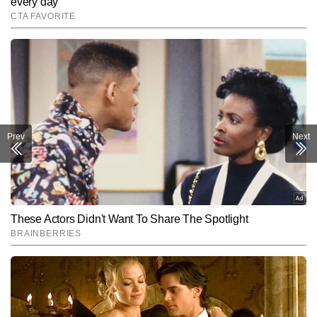
Prev
Next