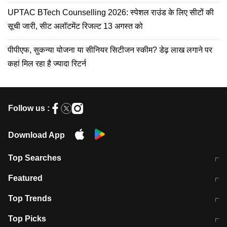
UPTAC BTech Counselling 2026: स्पेशल राउंड के लिए सीटों की
सूची जारी, सीट अलॉटमेंट रिजल्ट 13 अगस्त को
पीपीएफ, सुकन्या योजना या सीनियर सिटीजन स्कीम? डेढ़ लाख लगाने पर
कहां मिल रहा है ज्यादा रिटर्न
Follow us :
Download App
Top Searches
मुंबई में लगे 'जेन जी' के पोस्टर, लिखा- 'मैं
मानसून में वायरल इंफ्केशन से बचाव करेंगी ये
Featured
विद्यार्थियों के साथ हूं
होममेड़ ड्रिंक
10 अगस्त को विधानसभा का घेराव करेंगे
Pune News: प्राइवेट स्कूल में दर्दनाक
Top Trends
छात्र
हादसा
RBI का नया नियम: अब बैंकों को अपनी सभी
जम्मू-श्रीनगर नेशनल हाईवे पर आज वाहनों
Top Picks
शाखाओं में जमा पर देना होगा एकसमान ब्याज
की आवाजाही पूरी तरह ठप