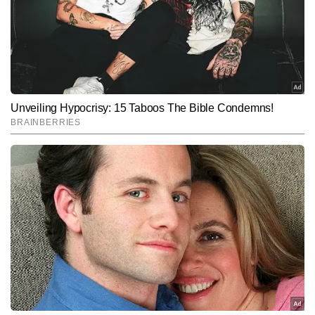
पारी में 3 बार नाबाद रहते हुए 1216 रन बनाए। वहीं इंग्लैंड की सारा
टेलर 1014 रन के साथ दूसरे और एलिसा हीली 1008 रन के साथ
तीसरे पायदान पर हैं। हरमनप्रीत कौर टी20 विश्व कप के इतिहास
में सबसे ज्यादा रन बनाने वाली एशियाई बैटर भी बनी हैं।
Hindi News
Sports
Cricket
End of Article
नवीन चौहान
AUTHOR
नवीन चौहान टाइम्स नाउ नवभारत की स्पोर्ट्स टीम में कार्यरत एक अनुभवी पत्रकार 
हैं। जर्नलिज़्म में पीजी डिप्लोमा प्राप्त करने के बाद वे पिछले 15 वर्षों से सक्रिय रूप 
से मीडिया जगत में जुड़े हैं। प्रिंट मीडिया और डिजिटल—दोनों माध्यमों में काम करने 
और पढ़ें
के अनुभव ने उन्हें खेल पत्रकारिता में व्यापक दृष्टिकोण और गहरी समझ प्रदान की 
है। अपने लंबे करियर में नवीन ने कई बड़े राष्ट्रीय और अंतरराष्ट्रीय खेल आयोजनों 
को कवर किया है। इनमें आईपीएल, बैडमिंटन प्रीमियर लीग, इंडियन सुपर लीग, 
Follow Us:
टी20 विश्व कप, आईसीसी विश्व कप, और तीन ओलंपिक—लंदन, रियो और टोक्यो
—जैसे प्रतिष्ठित टूर्नामेंट शामिल हैं। नवीन चौहान ने अपने करियर में कई प्रसिद्ध 
भारतीय खिलाड़ियों और कोचों के इंटरव्यू भी किए हैं, जिनमें पीवी सिंधू, विजेंदर सिंह 
Subscribe to our daily Newsletter!
और पुलेला गोपीचंद जैसे नाम शामिल हैं। अब तक नवीन 15,000 से अधिक 