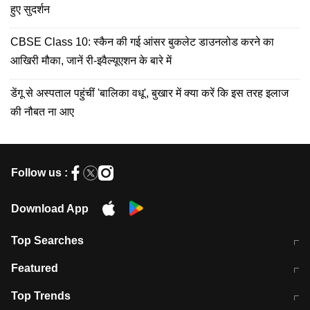
हुए सुदर्शन
CBSE Class 10: स्कैन की गई आंसर बुकलेट डाउनलोड करने का
आखिरी मौका, जानें री-इवैल्यूएशन के बारे में
डेंगू से अस्पताल पहुंचीं 'बालिका वधू', बुखार में क्या करें कि इस तरह इलाज
की नौबत ना आए
Follow us :
Download App
Top Searches
मुंबई में लगे 'जेन जी' के पोस्टर, लिखा- 'मैं
मानसून में वायरल इंफ्केशन से बचाव करेंगी ये
Featured
विद्यार्थियों के साथ हूं
होममेड़ ड्रिंक
10 अगस्त को विधानसभा का घेराव करेंगे
Pune News: प्राइवेट स्कूल में दर्दनाक
Top Trends
छात्र
हादसा