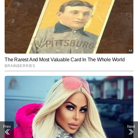
Prev
Next