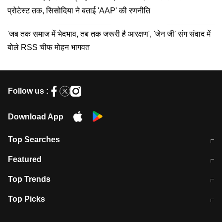
प्रोटेस्ट तक, सिसोदिया ने बताई 'AAP' की रणनीति
'जब तक समाज में भेदभाव, तब तक जरूरी है आरक्षण', 'जेन जी' संग संवाद में
बोले RSS चीफ मोहन भागवत
Follow us :
Download App
Top Searches
मुंबई में लगे 'जेन जी' के पोस्टर, लिखा- 'मैं
मानसून में वायरल इंफ्केशन से बचाव करेंगी ये
Featured
विद्यार्थियों के साथ हूं
होममेड़ ड्रिंक
10 अगस्त को विधानसभा का घेराव करेंगे
Pune News: प्राइवेट स्कूल में दर्दनाक
Top Trends
छात्र
हादसा
RBI का नया नियम: अब बैंकों को अपनी सभी
जम्मू-श्रीनगर नेशनल हाईवे पर आज वाहनों
Top Picks
शाखाओं में जमा पर देना होगा एकसमान ब्याज
की आवाजाही पूरी तरह ठप
अगले 14 घंटे दिल्ली-यूपी समेत इन राज्यों में
सोशल मीडिया पर वायरल हुई आईआईटी बॉम्बे