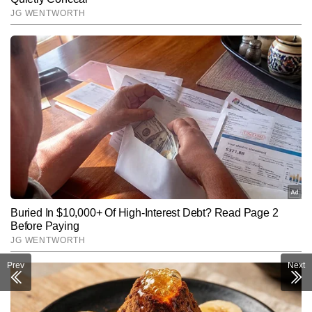
Prev
Next