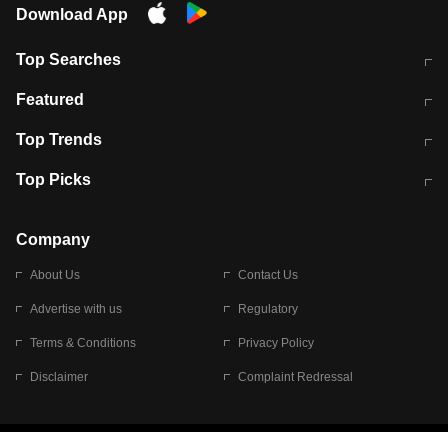
Download App
Top Searches
मुंबई में लगे 'जेन जी' के पोस्टर, लिखा- 'मैं
मानसून में वायरल इंफ्केशन से बचाव करेंगी ये
Featured
विद्यार्थियों के साथ हूं
होममेड़ ड्रिंक
10 अगस्त को विधानसभा का घेराव करेंगे
Pune News: प्राइवेट स्कूल में दर्दनाक
Top Trends
छात्र
हादसा
RBI का नया नियम: अब बैंकों को अपनी सभी
जम्मू-श्रीनगर नेशनल हाईवे पर आज वाहनों
Top Picks
शाखाओं में जमा पर देना होगा एकसमान ब्याज
की आवाजाही पूरी तरह ठप
अगले 14 घंटे दिल्ली-यूपी समेत इन राज्यों में
सोशल मीडिया पर वायरल हुई आईआईटी बॉम्बे
बारिश की चेतावनी
के स्टूडेंट की मार्कशीट
Company
About Us
Contact Us
Advertise with us
Regulatory
Terms & Conditions
Privacy Policy
Disclaimer
Complaint Redressal
© 2026 Bennett, Coleman & Company Limited