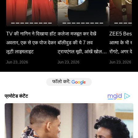
TV की नागिन ने दिखाया हॉट
कलेजा मजबूत कर देखें
ZEE5 Best M
अवतार, एक से एक पोज देकर
बॉलीवुड की ये 7 लव
आत्मा के भी खड़े 
लूटी लाइमलाइट
ट्रायएंगल मूवी, आंखें खोल
रोंगटे, अगर देख 
देगा हर सीन
Jun 23, 2026
Jun 23, 2026
Jun 23, 2026
फॉलो करें: